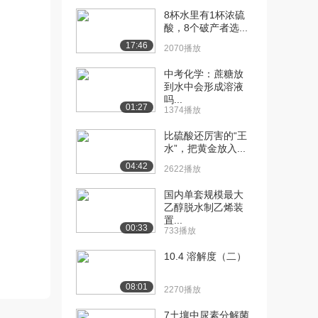
2754播放
8杯水里有1杯浓硫
酸，8个破产者选...
[11] 11.配制100mL
07:55
17:46
1.00mo...
2070播放
3479播放
中考化学：蔗糖放
到水中会形成溶液
[12] 12.气体摩尔体积探究
04:34
吗...
实验
01:27
1374播放
3093播放
比硫酸还厉害的“王
[13] 13.硫酸铜和氢氧化钠
03:46
水”，把黄金放入...
反应认识化学...
04:42
2622播放
3265播放
国内单套规模最大
[14] 14.木炭还原氧化铜实
05:07
乙醇脱水制乙烯装
验
置...
00:33
733播放
3606播放
10.4 溶解度（二）
[15] 15.氢氧化钠溶液与稀
03:52
盐酸反应初步...
08:01
2270播放
4019播放
7土壤中尿素分解菌
[16] 16.氢氧化铁胶体制备
05:01