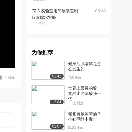
[5] 5.实验室用简易装置制
08:18
取蒸馏水实验
3976播放
[6] 6.海带中碘元素的检验
09:28
实验
3494播放
为你推荐
[7] 7.从碘水中提取碘实验
07:18
健身后肌溶解是怎
3158播放
么发生的
[8] 8.检验粗盐中硫酸根离
03:21
01:42
750播放
手机看
子实验
2656播放
世界上最强的酸，
竟然比纯硫酸强一
[9] 9.含有杂质的工业乙醇
亿...
待播放
12:04
1.7万播放
的蒸馏实验
2731播放
老爸自酿葡萄酒？
小心甲醇中毒！
[10] 10.检验自来水中的氯
02:42
01:07
5121播放
离子实验