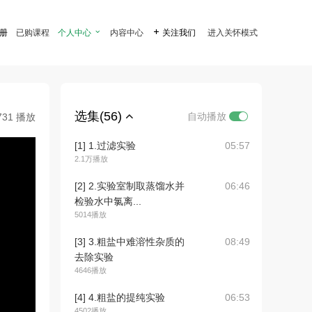
注册
已购课程
个人中心

内容中心

关注我们
进入关怀模式
选集(56)
自动播放
731 播放
[1] 1.过滤实验
05:57
2.1万播放
[2] 2.实验室制取蒸馏水并
06:46
检验水中氯离...
5014播放
[3] 3.粗盐中难溶性杂质的
08:49
去除实验
4646播放
[4] 4.粗盐的提纯实验
06:53
4502播放