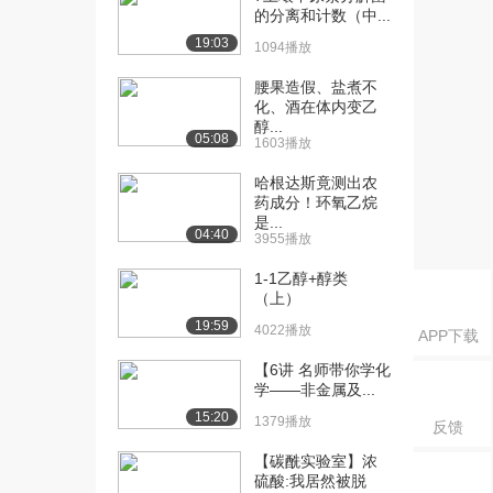
的分离和计数（中...
实验
19:03
3466播放
1094播放
[17] 17.丁达尔效应实验
腰果造假、盐煮不
03:00
化、酒在体内变乙
4978播放
醇...
05:08
1603播放
[18] 18.氢氧化钠溶液与硫
02:24
酸铜溶液反应...
哈根达斯竟测出农
3812播放
药成分！环氧乙烷
是...
04:40
[19] 19.探究某些酸、碱、
05:25
3955播放
盐之间是否发...
1-1乙醇+醇类
3958播放
（上）
19:59
[20] 20.离子反应发生条件
06:40
4022播放
APP下载
的探究实验
【6讲 名师带你学化
4677播放
学——非金属及...
[21] 21.硫酸钠溶液与氯化
04:26
15:20
1379播放
反馈
钾溶液、氯化...
【碳酰实验室】浓
3364播放
硫酸:我居然被脱