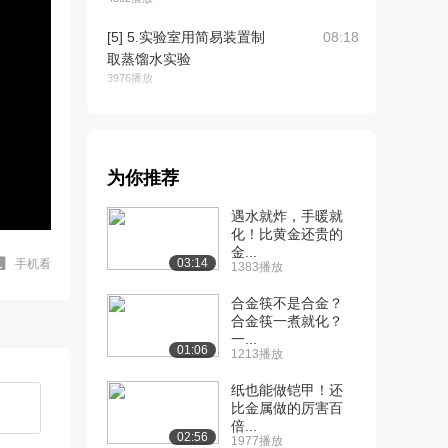
[5] 5.实验室用简易装置制
08:18
取蒸馏水实验
3976播放
[6] 6.海带中碘元素的检验
09:28
实验
3494播放
为你推荐
[7] 7.从碘水中提取碘实验
07:18
遇水就炸，手暖就
3158播放
化！比黄金还贵的
金...
[8] 8.检验粗盐中硫酸根离
03:21
03:14
手机看
1383播放
子实验
2656播放
合金筷不是合金？
合金筷一煮就化？
[9] 9.含有杂质的工业乙醇
08:36
一...
01:06
1213播放
的蒸馏实验
2731播放
纸也能做铠甲！还
比金属做的厉害百
[10] 10.检验自来水中的氯
02:42
倍...
离子实验
02:56
1977播放