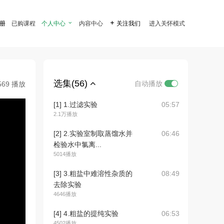
注册
已购课程
个人中心

内容中心

关注我们
进入关怀模式
选集(56)
自动播放
569 播放
[1] 1.过滤实验
05:57
2.1万播放
[2] 2.实验室制取蒸馏水并
06:46
检验水中氯离...
5014播放
[3] 3.粗盐中难溶性杂质的
08:49
去除实验
4646播放
[4] 4.粗盐的提纯实验
06:53
4502播放