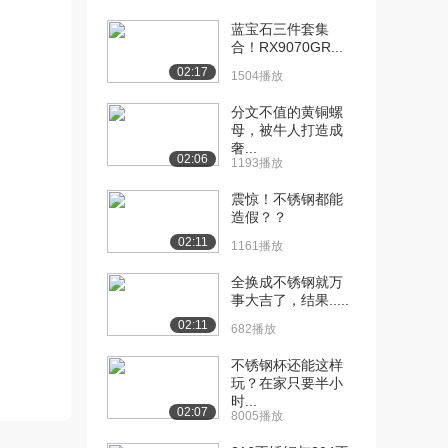
2754播放
蓝宝石三件套集
[11] 11.配制100mL
合！RX9070GR...
07:55
1.00mo...
02:17
1504播放
3479播放
分文不值的黄铜螺
[12] 12.气体摩尔体积探究
04:34
母，被牛人打造成
奢...
实验
02:06
1193播放
3093播放
震惊！不锈钢都能
[13] 13.硫酸铜和氢氧化钠
03:46
造假？？
反应认识化学...
02:11
1161播放
3265播放
全换成不锈钢就万
[14] 14.木炭还原氧化铜实
05:07
事大吉了，结果.....
验
02:11
3606播放
682播放
不锈钢杯还能这样
[15] 15.氢氧化钠溶液与稀
03:52
玩？在家只要半小
盐酸反应初步...
时...
4019播放
02:07
8005播放
[16] 16.氢氧化铁胶体制备
05:01