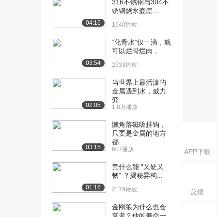
316不锈钢与304不
实验
锈钢烧水壶怎...
3466播放
04:16
1640播放
[17] 17.丁达尔效应实验
03:00
“化骨水”仅一滴，就
4978播放
可以烂骨烂肉，...
03:54
2533播放
[18] 18.氢氧化钠溶液与硫
02:24
酸铜溶液反应...
当世界上最活泼的
3812播放
金属遇到水，威力
究...
[19] 19.探究某些酸、碱、
05:25
02:05
1.8万播放
盐之间是否发...
懒角落磁吸挂钩，
3958播放
只要是金属的地方
都...
[20] 20.离子反应发生条件
06:40
03:15
607播放
APP下载
的探究实验
4677播放
凭什么能 “又硬又
韧” ？揭秘异构...
[21] 21.硫酸钠溶液与氯化
04:26
01:16
2179播放
反馈
钾溶液、氯化...
3364播放
金刚狼为什么也会
衰老？他的寿命一