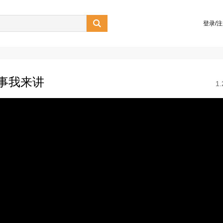

登录/
事我来讲
1