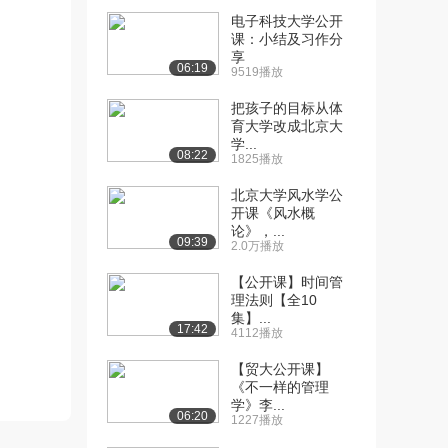
电子科技大学公开
[10] 北京大学公开课：综
07:37
课：小结及习作分
述：翻转课堂相关...
享
06:19
9519播放
2.1万播放
把孩子的目标从体
[11] 北京大学公开课：探
17:10
育大学改成北京大
索：学生真的可以...
学...
08:22
2.5万播放
1825播放
[12] 北京大学公开课：模
05:47
北京大学风水学公
开课《风水概
型：整体化教学设...
论》，...
1.8万播放
09:39
2.0万播放
[13] 北京大学公开课：五
06:09
【公开课】时间管
步快速入门翻转课...
理法则【全10
2.1万播放
集】...
17:42
4112播放
[14] 北京大学公开课：模
05:47
【贸大公开课】
型：我的学生适合...
《不一样的管理
1.4万播放
学》李...
06:20
1227播放
[15] 北京大学公开课：案
04:35