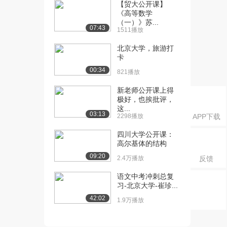
例：重庆聚奎中学...
【贸大公开课】
《高等数学
1.9万播放
（一）》苏...
07:43
1511播放
[16] 北京大学公开课：这
01:48
周要攀登的高峰-...
北京大学，旅游打
1.3万播放
卡
00:34
821播放
[17] 北京大学公开课：翻
05:08
转课堂课前任务与...
新老师公开课上得
1.9万播放
极好，也挨批评，
这...
[18] 北京大学公开课：课
01:47
03:13
2298播放
APP下载
程引入：你的学生...
四川大学公开课：
1.5万播放
高尔基体的结构
[19] 北京大学公开课：案
03:45
09:20
2.4万播放
反馈
例1：初中数学《...
2.6万播放
语文中考冲刺总复
习-北京大学-崔珍...
[20] 北京大学公开课：案
05:30
42:02
1.9万播放
例2：高中英语《...
2.4万播放