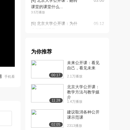
[4] 北京大学公开课：翻转
03:00
课堂的课堂什么...
3.5万播放
[5] 北京大学公开课：为什
05:12
么做翻转课堂—...
2.7万播放
[6] 北京大学公开课：概
03:01
为你推荐
念：什么是翻转课...
2.9万播放
未来公开课：看见
自己，看见未来
[7] 北京大学公开课：观
03:25
00:17
点：翻转课堂不是...
2.1万播放
手机看
2.6万播放
北京大学公开课：
教学方法与教学媒
[8] 北京大学公开课：前
20:23
介
景：视频重塑课堂...
11:28
1.4万播放
3.2万播放
建议取消各种公开
[9] 北京大学公开课：理
05:01
课示范课
论：掌握学习教学...
02:05
2313播放
2.4万播放