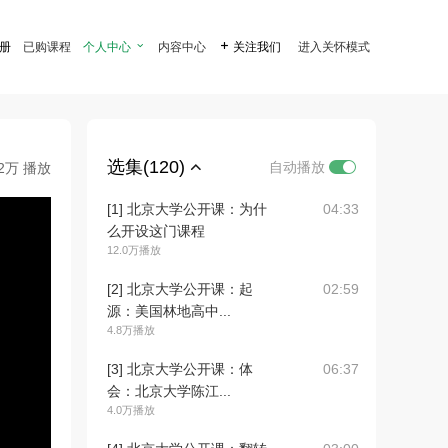
注册
已购课程
个人中心

内容中心

关注我们
进入关怀模式
选集(120)
自动播放
.2万 播放
[1] 北京大学公开课：为什
04:33
么开设这门课程
12.0万播放
[2] 北京大学公开课：起
02:59
源：美国林地高中...
4.8万播放
[3] 北京大学公开课：体
06:37
会：北京大学陈江...
4.0万播放