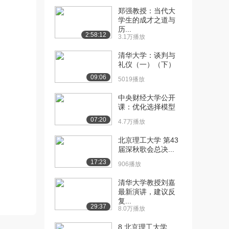
郑强教授：当代大
[10] 北京理工大学公开
15:22
学生的成才之道与
课：校报排版
历...
2:58:12
3.1万播放
1.6万播放
清华大学：谈判与
[11] 北京理工大学公开
08:49
礼仪（一）（下）
课：百家视点：从二...
09:06
1.6万播放
5019播放
中央财经大学公开
[12] 北京理工大学公开
06:32
课：优化选择模型
课：百家视点：Go...
07:20
1.3万播放
4.7万播放
[13] 北京理工大学公开
08:11
北京理工大学 第43
届深秋歌会总决...
课：百家视点：计算...
1.5万播放
17:23
906播放
[14] 北京理工大学公开
02:53
清华大学教授刘嘉
课：百家视点：图灵...
最新演讲，建议反
复...
1.3万播放
29:37
8.0万播放
[15] 北京理工大学公开
17:16
8.北京理工大学