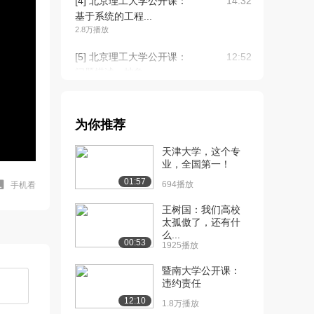
[4] 北京理工大学公开课：
14:32
基于系统的工程...
2.8万播放
[5] 北京理工大学公开课：
12:52
问题描述、抽象...
2.5万播放
[6] 北京理工大学公开课：
13:51
为你推荐
面向计算机的问...
2.2万播放
天津大学，这个专
业，全国第一！
[7] 北京理工大学公开课：
08:02
01:57
计算机科学的知...
694播放
手机看
2.9万播放
王树国：我们高校
太孤傲了，还有什
[8] 北京理工大学公开课：
10:12
么...
虚拟实验——图...
00:53
1925播放
2.3万播放
暨南大学公开课：
[9] 北京理工大学公开课：
07:05
违约责任
知识扩展——揭...
12:10
1.8万播放
1.7万播放