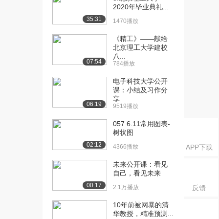
课：百家视点：为何...
2020年毕业典礼...
2.4万播放
35:31
1470播放
[16] 北京理工大学公开
03:11
《精工》——献给
课：关于大数据
北京理工大学建校
2.1万播放
八...
07:54
784播放
[17] 北京理工大学公开
05:13
电子科技大学公开
课：第二章导学
课：小结及习作分
1.3万播放
享
06:19
9519播放
[18] 北京理工大学公开
08:30
课：八卦图与二进制
057 6.11常用图表-
1.4万播放
树状图
02:12
4366播放
APP下载
[19] 北京理工大学公开
09:15
课：计算机中各种数...
未来公开课：看见
1.5万播放
自己，看见未来
00:17
2.1万播放
反馈
[20] 北京理工大学公开
06:22
课：不同数制之间的...
10年前被网暴的清
1.2万播放
华教授，精准预测...