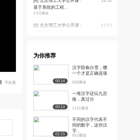
[4] 北京理工大学公开课：
14:32
基于系统的工程...
2.8万播放
[5] 北京理工大学公开课：
12:52
问题描述、抽象...
2.5万播放
[6] 北京理工大学公开课：
13:51
为你推荐
面向计算机的问...
2.2万播放
汉字阳春白雪，哪
一个才是正确选项
[7] 北京理工大学公开课：
08:02
00:14
计算机科学的知...
638播放
手机看
2.9万播放
一堆汉字还玩九宫
格，真过分
[8] 北京理工大学公开课：
10:12
00:14
虚拟实验——图...
1101播放
2.3万播放
不同的汉字代表不
同的数字，这些汉
[9] 北京理工大学公开课：
07:05
字...
知识扩展——揭...
02:15
952播放
1.7万播放