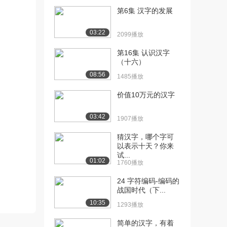
第6集 汉字的发展
[10] 北京理工大学公开
15:22
课：校报排版
03:22
2099播放
1.6万播放
第16集 认识汉字
[11] 北京理工大学公开
08:49
（十六）
课：百家视点：从二...
08:56
1485播放
1.6万播放
价值10万元的汉字
[12] 北京理工大学公开
06:32
课：百家视点：Go...
03:42
1907播放
1.3万播放
猜汉字，哪个字可
[13] 北京理工大学公开
08:11
以表示十天？你来
课：百家视点：计算...
试...
1.5万播放
01:02
1760播放
[14] 北京理工大学公开
02:53
24 字符编码-编码的
课：百家视点：图灵...
战国时代（下...
1.3万播放
10:35
1293播放
[15] 北京理工大学公开
17:16
简单的汉字，有着