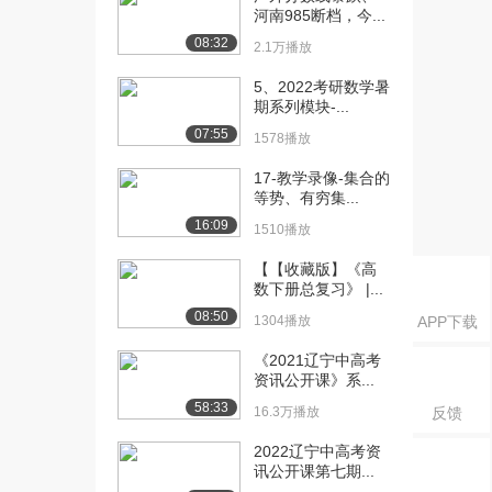
课： 声调
河南985断档，今...
1.6万播放
08:32
2.1万播放
[16] 上海外国语大学公开
13:41
5、2022考研数学暑
课：近体诗诗律
期系列模块-...
2.1万播放
07:55
1578播放
[17] 上海外国语大学公开
14:12
17-教学录像-集合的
课：韵书：韵书的...
等势、有穷集...
1.2万播放
16:09
1510播放
[18] 上海外国语大学公开
08:33
【【收藏版】《高
课：韵书：韵的分...
数下册总复习》 |...
9957播放
08:50
1304播放
APP下载
[19] 上海外国语大学公开
05:56
课：韵书：红楼梦...
《2021辽宁中高考
资讯公开课》系...
3.7万播放
58:33
16.3万播放
反馈
[20] 上海外国语大学公开
02:11
课：韵书：红楼梦...
2022辽宁中高考资
2.0万播放
讯公开课第七期...