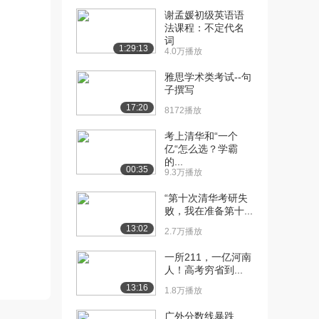
谢孟媛初级英语语
[10] 上海外国语大学公开
10:16
法课程：不定代名
课：声母
词
1:29:13
4.0万播放
1.8万播放
雅思学术类考试--句
[11] 上海外国语大学公开
19:27
子撰写
课：声母（补充讲...
17:20
2.0万播放
8172播放
考上清华和“一个
[12] 上海外国语大学公开
08:16
亿“怎么选？学霸
课：韵母：韵母的...
的...
1.5万播放
00:35
9.3万播放
[13] 上海外国语大学公开
05:36
“第十次清华考研失
课：韵母：押韵
败，我在准备第十...
1.2万播放
13:02
2.7万播放
[14] 上海外国语大学公开
04:07
一所211，一亿河南
课：歌曲《兰花草...
人！高考穷省到...
1.2万播放
13:16
1.8万播放
[15] 上海外国语大学公开
09:40
广外分数线暴跌、