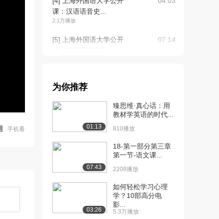
[4] 上海外国语大学公开
04:03
课：汉语语音史...
2.1万播放
[5] 上海外国语大学公开
07:14
课：汉语语音史与...
2.0万播放
[6] 上海外国语大学公开
08:01
为你推荐
课：音韵学的内容...
1.8万播放
臻思维·真心话：用
教材学英语的时代...
[7] 上海外国语大学公开
08:30
01:13
课：音韵学的传统...
810播放
手机看
1.8万播放
18-第一部分第三章
第一节-语文课...
[8] 上海外国语大学公开
16:37
07:43
课：音韵学的预备...
2208播放
2.3万播放
如何轻松学习心理
学？10部高分电
[9] 上海外国语大学公开
09:24
影...
课：反切
03:26
5.3万播放
1.8万播放