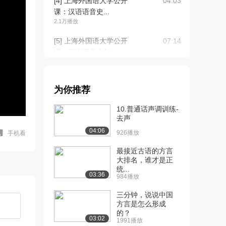
[4] 上海外国语大学公开
04:03
课：汉语语音史...
2.1万播放
[5] 上海外国语大学公开
07:14
课：汉语语音史与...
2.0万播放
[6] 上海外国语大学公开
08:01
为你推荐
课：音韵学的内容...
1.8万播放
10.普通话声调训练-
去声
[7] 上海外国语大学公开
08:30
04:06
课：音韵学的传统...
926播放
手机看
1.8万播放
最接近古语的方言
大排名，谁才是正
[8] 上海外国语大学公开
16:37
统...
课：音韵学的预备...
03:36
984播放
2.3万播放
三分钟，说说中国
[9] 上海外国语大学公开
09:24
方言是怎么形成
的？
课：反切
03:02
1991播放
1.8万播放