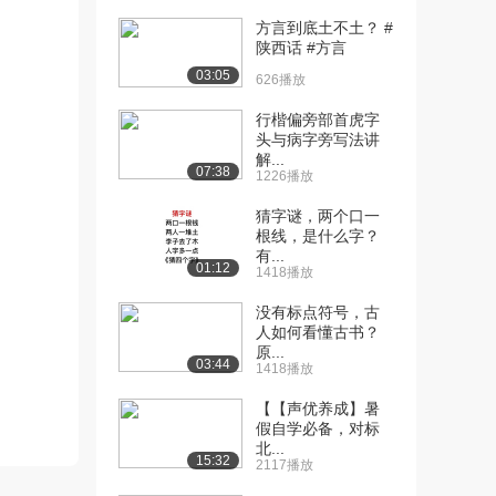
方言到底土不土？ #
[10] 上海外国语大学公开
10:16
陕西话 #方言
课：声母
03:05
626播放
1.8万播放
行楷偏旁部首虎字
[11] 上海外国语大学公开
19:27
头与病字旁写法讲
课：声母（补充讲...
解...
07:38
2.0万播放
1226播放
[12] 上海外国语大学公开
08:16
猜字谜，两个口一
根线，是什么字？
课：韵母：韵母的...
有...
1.5万播放
01:12
1418播放
[13] 上海外国语大学公开
05:36
没有标点符号，古
课：韵母：押韵
人如何看懂古书？
1.2万播放
原...
03:44
1418播放
[14] 上海外国语大学公开
04:07
【【声优养成】暑
课：歌曲《兰花草...
假自学必备，对标
1.2万播放
北...
15:32
2117播放
[15] 上海外国语大学公开
09:40