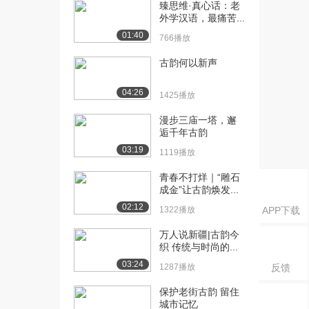
课： 声调
臻思维·真心话：老
外学汉语，最痛苦...
1.6万播放
01:40
766播放
[16] 上海外国语大学公开
13:41
课：近体诗诗律
古韵何以新声
2.1万播放
04:26
1425播放
[17] 上海外国语大学公开
14:12
课：韵书：韵书的...
漫步三庙一塔，邂
1.2万播放
逅千年古韵
03:19
1119播放
[18] 上海外国语大学公开
08:33
课：韵书：韵的分...
青春不打烊｜“雕石
9957播放
成金”让古韵焕发...
02:12
[19] 上海外国语大学公开
1322播放
05:56
APP下载
课：韵书：红楼梦...
万人说新疆|古韵今
3.7万播放
织 传统与时尚的...
03:24
[20] 上海外国语大学公开
02:11
1287播放
反馈
课：韵书：红楼梦...
保护老街古韵 留住
2.0万播放
城市记忆