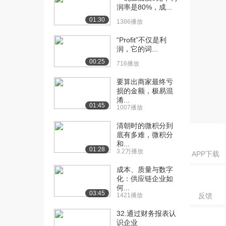
7928播放
润率是80%，成...
01:30
1386播放
[21] Chebyshev's Rule ...
09:25
7898播放
“Profit”不仅是利
润，它的词...
[22] Guided practice：n...
37:30
00:25
7391播放
716播放
要算出商家最终亏
[23] Z Scores，Quartile...
09:32
损的金额，极易混
9991播放
淆...
01:45
1007播放
[24] FAQ-z scores, out...
15:31
6682播放
清朝时的微积分到
底有多难，微积分
[25] Correltaion and r...
17:01
和...
01:28
9394播放
3.2万播放
APP下载
成本、质量与数字
[26] Correlation and r...
24:28
化：供应链企业如
6405播放
何...
03:45
1421播放
反馈
[27] Residuals guided ...
28:46
5444播放
32.通过财务报表认
识企业