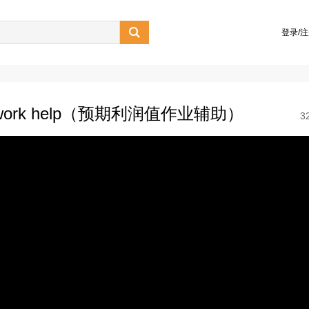

登录/
 homework help（预期利润值作业辅助）
3