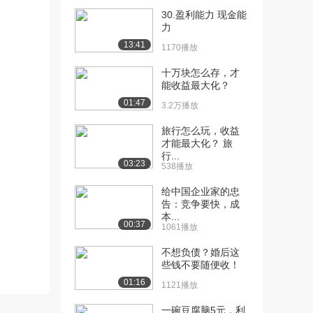
[13] Descriptive stats...
24:15
30.盈利能力 现金能
1.2万播放
力
13:41
[14] Summarize data（数
09:42
1170播放
据...
十万块怎么存，才
1.5万播放
能收益最大化？
[15] Calculate Standar...
06:25
01:47
3.2万播放
1.4万播放
旅行怎么玩，收益
[16] Stem and leaf,box...
才能最大化？ 旅
02:16
行...
2.7万播放
03:23
538播放
[17] Summarize data an...
08:33
给中国企业家的忠
1.6万播放
告：竞争要快，成
本...
[18] Chebyshev's thm I...
06:42
00:37
1061播放
2.0万播放
不想负债？婚后这
[19] Chebyshev thm II（...
些钱不要随便收！
05:16
1.1万播放
01:16
1121播放
[20] Chebyshev's Rule ...
09:35
一碗豆腐脑5元，利