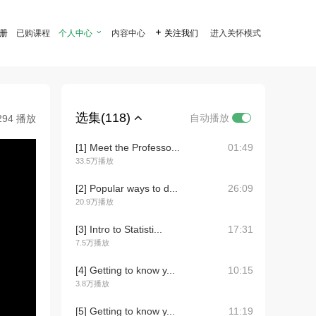
注册
已购课程
个人中心

内容中心

关注我们
进入关怀模式
选集(118)
自动播放
294 播放
[1] Meet the Professo...
01:49
33.5万播放
[2] Popular ways to d...
26:09
20.9万播放
[3] Intro to Statisti...
17:31
7.5万播放
[4] Getting to know y...
10:15
3.8万播放
[5] Getting to know y...
11:19