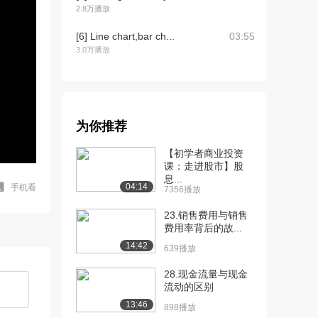
2.8万播放
[6] Line chart,bar ch...
03:55
3.0万播放
[7] Frequency distrib...
04:56
2.5万播放
[8] Make a histogram ...
08:34
为你推荐
2.1万播放
【初学者商业投资
[9] Boxplots: histogr...
11:48
课：走进股市】股
2.0万播放
息...
04:14
手机看
7356播放
[10] Histogram constru...
10:27
23.销售费用与销售
1.7万播放
费用率背后的故...
[11] Histograms on exc...
05:21
14:42
639播放
3.0万播放
28.现金流量与现金
[12] Guided practice ：...
24:42
流动的区别
1.8万播放
13:46
898播放