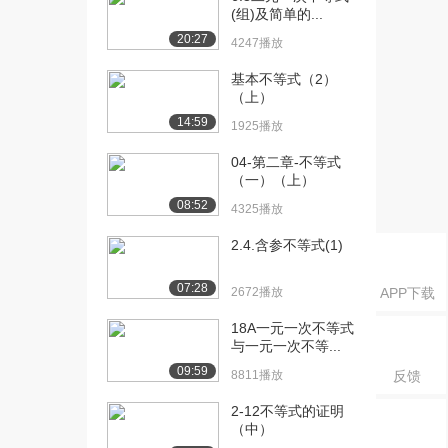
7928播放
(组)及简单的...
20:27
4247播放
[21] Chebyshev's Rule ...
09:25
7898播放
基本不等式（2）
（上）
[22] Guided practice：n...
37:30
14:59
7391播放
1925播放
04-第二章-不等式
[23] Z Scores，Quartile...
09:32
（一）（上）
9991播放
08:52
4325播放
[24] FAQ-z scores, out...
15:31
6682播放
2.4.含参不等式(1)
[25] Correltaion and r...
17:01
07:28
2672播放
APP下载
9394播放
18A一元一次不等式
[26] Correlation and r...
24:28
与一元一次不等...
6405播放
09:59
8811播放
反馈
[27] Residuals guided ...
28:46
2-12不等式的证明
5444播放
（中）