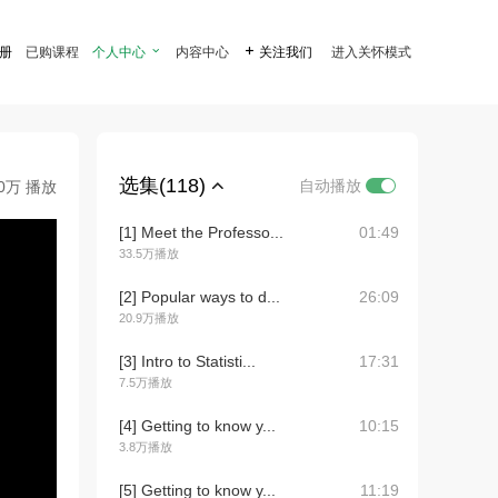
注册
已购课程
个人中心

内容中心

关注我们
进入关怀模式
选集(118)
自动播放
.0万 播放
[1] Meet the Professo...
01:49
33.5万播放
[2] Popular ways to d...
26:09
20.9万播放
[3] Intro to Statisti...
17:31
7.5万播放
[4] Getting to know y...
10:15
3.8万播放
[5] Getting to know y...
11:19