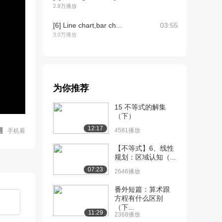
2.8万播放
[6] Line chart,bar ch...
03:55
3.0万播放
[7] Frequency distrib...
04:56
2.5万播放
[8] Make a histogram ...
08:34
为你推荐
2.1万播放
15 不等式的解集
[9] Boxplots: histogr...
11:48
（下）
2.0万播放
12:17
4581播放
手机看
[10] Histogram constru...
10:27
【不等式】6、线性
1.7万播放
规划：区域认知（...
[11] Histograms on exc...
05:21
07:23
2646播放
3.0万播放
番外短篇：算术跟
[12] Guided practice ：...
24:42
方程有什么区别
（下...
1.8万播放
11:29
2368播放