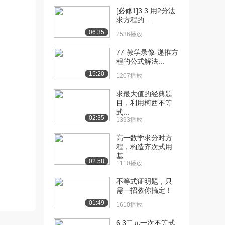
[13] Descriptive stats...
24:15
[必修1]3.3 用2分法
1.2万播放
求方程的...
06:35
[14] Summarize data（数
09:42
2536播放
据...
77-教学录像-递推方
1.5万播放
程的公式解法...
[15] Calculate Standar...
06:25
15:20
1207播放
1.4万播放
求最大值的经典题
[16] Stem and leaf,box...
目，利用柯西不等
02:16
式...
2.7万播放
02:35
1393播放
[17] Summarize data an...
08:33
高一数学求分时方
1.6万播放
程，构造齐次式用
基...
[18] Chebyshev's thm I...
待播放
02:58
1110播放
2.0万播放
不等式证明题，只
[19] Chebyshev thm II（...
需一招教你搞定！
05:16
1.1万播放
01:49
1610播放
[20] Chebyshev's Rule ...
09:35
6.3二元一次不等式