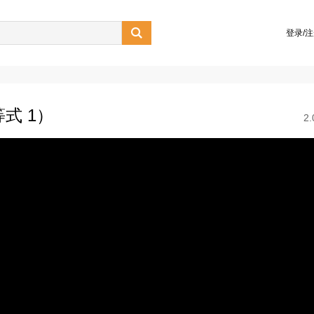

登录/
等式 1）
2