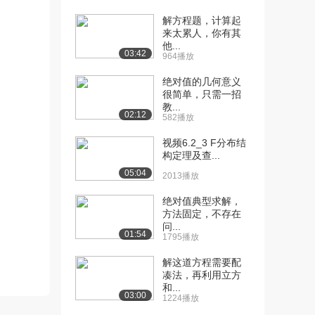
[13] 1.6.1 One-sided L...
19:30
解方程题，计算起
6598播放
来太累人，你有其
他...
[14] 1.6.2 One-sided L...
26:32
03:42
964播放
4492播放
绝对值的几何意义
[15] 1.7.1 Continuity ...
27:43
很简单，只需一招
1.1万播放
教...
02:12
582播放
[16] 1.7 .2 Continuity...
25:19
视频6.2_3 F分布结
3345播放
构定理及查...
[17] 1.8.1 Limits Invo...
30:52
05:04
2013播放
4655播放
绝对值典型求解，
[18] 1.8.2 Limits Invo...
26:46
方法固定，不存在
2955播放
问...
01:54
1795播放
[19] 1.9.1 Limits of T...
21:39
解这道方程需要配
3914播放
凑法，再利用立方
和...
[20] 1.9.2 Limits of T...
15:39
03:00
1224播放
3129播放