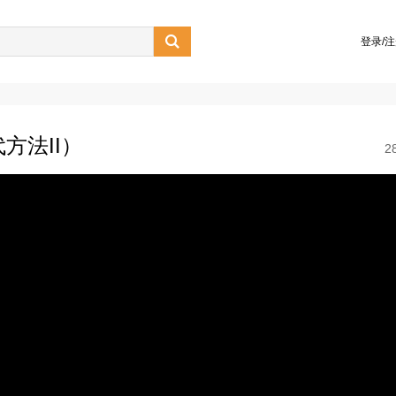

登录/
（替代方法II）
2