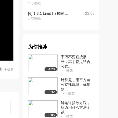
1.0万播放
[6] 1.3.1 Limit I（极限 ...
23:03
1.4万播放
[7] 1.3.2 Limit II（极限...
12:43
8345播放
[8] 1.3.3 Limit III（极...
21:56
为你推荐
6877播放
千万不要直接展
[9] 1.4.1 Limit Laws ...
25:45
开，高手都是结合
6882播放
公式...
04:20
手机看
536播放
[10] 1.4.2 Limit Laws ...
19:11
计算题，用平方差
6041播放
公式找规律，你想
到...
[11] 1.5.1 Definition ...
18:55
03:32
1286播放
7834播放
解这道指数方程，
[12] 1.5.2 Definition ...
18:55
应该用什么方法？
1.4万播放
试...
03:05
702播放