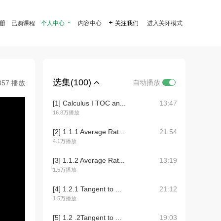
注册
已购课程
个人中心

内容中心

关注我们
进入关怀模式
选集(100)
自动播放
857 播放
[1] Calculus I TOC an...
13:47
16.8万播放
[2] 1.1.1 Average Rat...
21:54
4.1万播放
[3] 1.1.2 Average Rat...
13:19
1.5万播放
[4] 1.2.1 Tangent to ...
21:12
1.5万播放
[5] 1.2 .2Tangent to ...
19:03