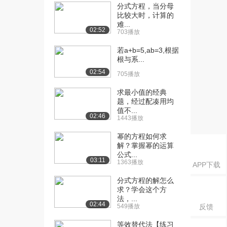
分式方程，当分母
[21] 2.1 Tangents and ...
12:38
比较大时，计算的
4507播放
难...
02:52
703播放
[22] 2.2 Instantaneous...
18:51
若a+b=5,ab=3,根据
1.1万播放
根与系...
[23] 2.3.1 Derivatives...
16:12
02:54
705播放
2.1万播放
求最小值的经典
[24] 2.3.2 Derivatives...
27:17
题，经过配凑用均
值不...
4877播放
02:46
1443播放
[25] 2.4.1 Basic Deriv...
20:38
幂的方程如何求
5536播放
解？掌握幂的运算
公式...
[26] 2.4.2 Basic Deriv...
14:50
03:11
1363播放
APP下载
3591播放
分式方程的解怎么
[27] 2.4.3 Basic Deriv...
16:08
求？学会这个方
法，...
2766播放
02:44
549播放
反馈
[28] 2.5.1 Product and...
24:28
等效替代法【练习