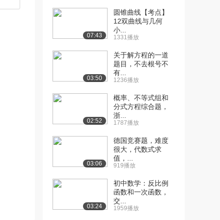
圆锥曲线【考点】
[10] 2-1二次函数
14:23
12双曲线与几何
（二）.wmv（上）
小...
07:43
1601播放
1331播放
关于解方程的一道
[11] 2-1二次函数
14:23
题目，不去根号不
（二）.wmv（中）
有...
1684播放
03:50
1236播放
[12] 2-1二次函数
14:17
概率、不等式组和
（二）.wmv（下）
分式方程综合题，
浙...
1707播放
02:52
1787播放
[13] 2-2二次函数
11:38
德国竞赛题，难度
（二）.wmv（上）
很大，代数式求
2336播放
值，...
03:06
919播放
[14] 2-2二次函数
12:01
初中数学：反比例
（二）.wmv（中）
函数和一次函数，
1032播放
交...
03:24
1959播放
[15] 2-2二次函数
11:32