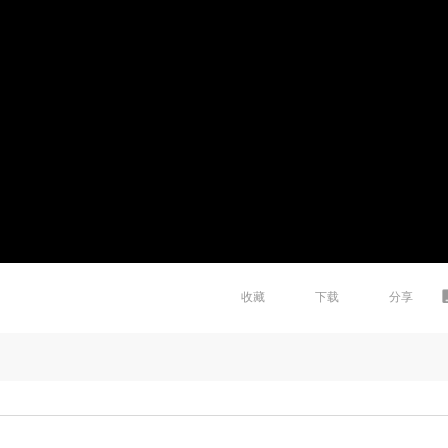
收藏
下载
分享