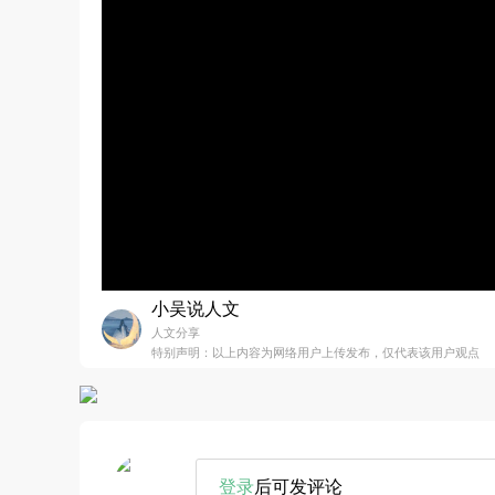
小吴说人文
人文分享
特别声明：以上内容为网络用户上传发布，仅代表该用户观点
登录
后可发评论