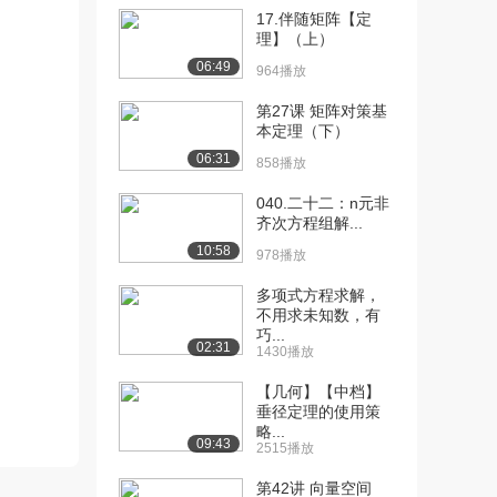
1483播放
17.伴随矩阵【定
理】（上）
[11] 07-分块矩阵（上）
08:06
06:49
964播放
1351播放
第27课 矩阵对策基
[12] 07-分块矩阵（下）
08:12
本定理（下）
1124播放
06:31
858播放
[13] 08-初等变换（上）
10:34
040.二十二：n元非
1380播放
齐次方程组解...
[14] 08-初等变换（下）
10:31
10:58
978播放
1316播放
多项式方程求解，
[15] 09-初等矩阵（上）
11:01
不用求未知数，有
1568播放
巧...
02:31
1430播放
[16] 09-初等矩阵（下）
11:02
【几何】【中档】
1104播放
垂径定理的使用策
略...
[17] 10-逆矩阵的定义及性
12:08
09:43
2515播放
质（上）
1710播放
第42讲 向量空间