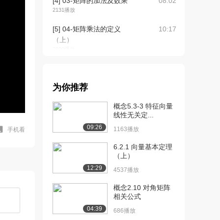
[4] 03-矩阵的加法及数乘
08:02
2131播放
[5] 04-矩阵乘法的定义
10:17
（上）
2320播放
[6] 04-矩阵乘法的定义
10:15
（下）
为你推荐
1574播放
概念5.3-3 特征向量
[7] 05-矩阵乘法的性质
09:43
线性无关定...
（上）
09:26
1760播放
1163播放
手机看
[8] 05-矩阵乘法的性质
6.2.1 向量基本定理
09:41
（上）
（下）
1287播放
12:29
4537播放
[9] 06-矩阵的转置（上）
06:09
概念2.10 对角矩阵
1103播放
相关公式
04:39
686播放
[10] 06-矩阵的转置（下）
06:06