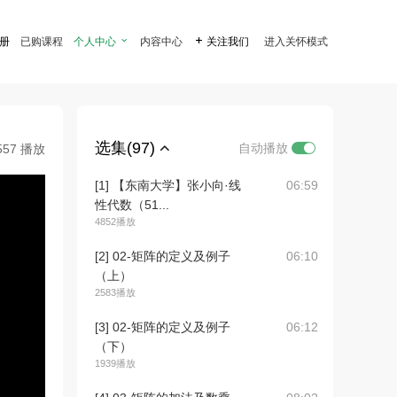
注册
已购课程
个人中心

内容中心

关注我们
进入关怀模式
选集(97)
自动播放
557 播放
[1] 【东南大学】张小向·线
06:59
性代数（51...
4852播放
[2] 02-矩阵的定义及例子
06:10
（上）
2583播放
[3] 02-矩阵的定义及例子
06:12
（下）
1939播放