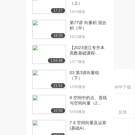
（上）
[18] 10-逆矩阵的定义及性
12:07
17:27
1974播放
质（下）
1559播放
第77讲 向量积 混合
积（中）
[19] 11-逆矩阵的计算
07:11
18:55
1822播放
1609播放
【2023浙江专升本
[20] 12-求解矩阵方程
07:16
高数基础课程-...
（上）
1:04:48
1377播放
1484播放
03.第3讲向量组
[21] 12-求解矩阵方程
07:18
（下）
（下）
21:51
1525播放
1206播放
APP下载
8 空间中的点、直线
[22] 13-行列式的定义
07:57
与空间向量（2...
（上）
10:58
1531播放
5450播放
反馈
[23] 13-行列式的定义
08:00
7.6 空间向量及运算
(基础A）
（下）
1567播放