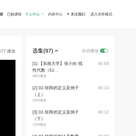
注册
已购课程
个人中心

内容中心

关注我们
进入关怀模式
选集(97)
自动播放
677 播放
[1] 【东南大学】张小向·线
06:59
性代数（51...
4852播放
[2] 02-矩阵的定义及例子
06:10
（上）
2583播放
[3] 02-矩阵的定义及例子
06:12
（下）
1939播放