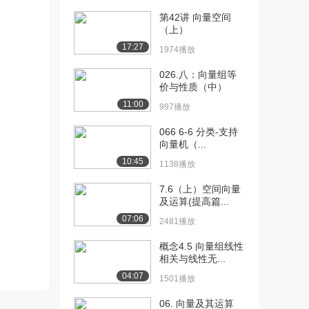
1483播放
第42讲 向量空间
（上）
[11] 07-分块矩阵（上）
08:06
1351播放
17:27
1974播放
[12] 07-分块矩阵（下）
08:12
026.八：向量组等
1124播放
价与性质（中）
11:00
997播放
[13] 08-初等变换（上）
10:34
1380播放
066 6-6 分类-支持
向量机（...
[14] 08-初等变换（下）
10:31
10:45
1138播放
1316播放
7.6（上）空间向量
[15] 09-初等矩阵（上）
11:01
及运算(提高篇...
1568播放
07:06
2481播放
[16] 09-初等矩阵（下）
11:02
概念4.5 向量组线性
1104播放
相关与线性无...
[17] 10-逆矩阵的定义及性
12:08
04:07
1501播放
质（上）
1710播放
06. 向量及其运算