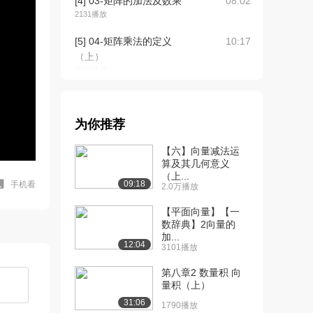
[4] 03-矩阵的加法及数乘
08:02
2131播放
[5] 04-矩阵乘法的定义
10:17
（上）
2320播放
[6] 04-矩阵乘法的定义
10:15
（下）
为你推荐
1574播放
【六】向量减法运
[7] 05-矩阵乘法的性质
09:43
算及其几何意义
（上）
（上...
1760播放
09:18
手机看
2.0万播放
[8] 05-矩阵乘法的性质
09:41
【平面向量】【一
（下）
数辞典】2向量的
加...
1287播放
12:04
3101播放
[9] 06-矩阵的转置（上）
06:09
第八章2 数量积 向
1103播放
量积（上）
31:06
[10] 06-矩阵的转置（下）
06:06
1790播放