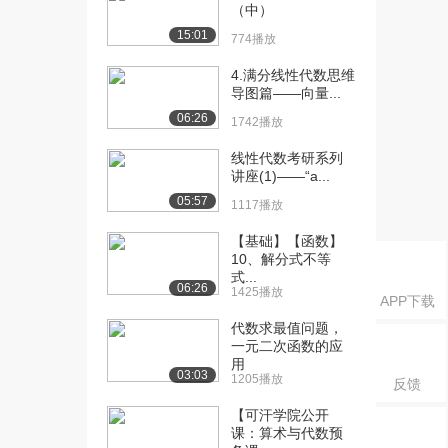
（中）
[18] 10-逆矩阵的定义及性
12:07
15:01
774播放
质（下）
1559播放
4.满分线性代数思维
导图篇——向量...
[19] 11-逆矩阵的计算
07:11
06:26
1742播放
1609播放
线性代数考研系列
[20] 12-求解矩阵方程
07:16
讲座(1)——“a...
（上）
05:57
1117播放
1484播放
【基础】【函数】
[21] 12-求解矩阵方程
07:18
10、解分式不等
（下）
式...
1525播放
06:26
1425播放
APP下载
[22] 13-行列式的定义
07:57
代数求最值问题，
一元二次函数的应
（上）
用
1531播放
03:03
1205播放
反馈
[23] 13-行列式的定义
08:00
【可汗学院公开
（下）
课：算术与代数预
1567播放