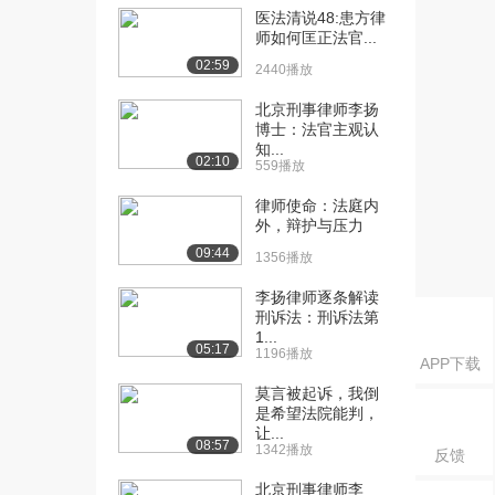
图的《理想国》I...
医法清说48:患方律
1882播放
师如何匡正法官...
02:59
2440播放
[16] 哲学家与国王-柏拉图
15:04
的《理想国》V...
北京刑事律师李扬
1834播放
博士：法官主观认
知...
[17] 哲学家与国王-柏拉图
15:10
02:10
559播放
的《理想国》V...
律师使命：法庭内
2306播放
外，辩护与压力
[18] 哲学家与国王-柏拉图
15:04
09:44
1356播放
的《理想国》V...
1468播放
李扬律师逐条解读
刑诉法：刑诉法第
[19] 混合政体与法治：亚
1...
16:01
05:17
1196播放
里士多德的《政治...
APP下载
1440播放
莫言被起诉，我倒
是希望法院能判，
[20] 混合政体与法治：亚
16:04
让...
08:57
里士多德的《政治...
1342播放
反馈
1887播放
北京刑事律师李