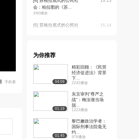
[4] 苏格拉底式的公民社
15:13
会：柏拉图的《苏...
3393播放
[5] 苏格拉底式的公民社
15:14
会：柏拉图的《苏...
2455播放
[6] 苏格拉底式的公民社
15:05
为你推荐
会：柏拉图的《苏...
2165播放
精彩回顾：《民营
经济促进法》背景
[7] 苏格拉底式的公民社
15:46
下...
会：柏拉图的《克...
04:09
手机看
2242播放
2247播放
东京审判“尊严之
[8] 苏格拉底式的公民社
战”：梅汝璈当场
15:55
脱...
会：柏拉图的《克...
01:19
1223播放
1874播放
黎巴嫩政治学者：
[9] 苏格拉底式的公民社
15:44
国际刑事法院毫无
会：柏拉图的《克...
约...
01:45
976播放
1691播放