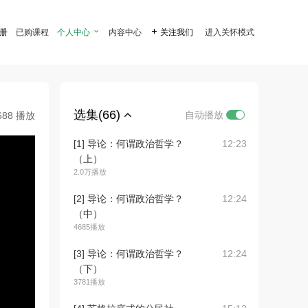
注册
已购课程
个人中心

内容中心

关注我们
进入关怀模式
选集(66)
自动播放
688 播放
[1] 导论：何谓政治哲学？
12:23
（上）
2.0万播放
[2] 导论：何谓政治哲学？
12:24
（中）
4685播放
[3] 导论：何谓政治哲学？
12:24
（下）
3781播放