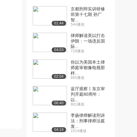
京都刑辩实训研修
[10] 哲学家与国王：柏拉
15:46
班第十七期 孙广
图的《理想国》I...
智...
2408播放
01:44
544播放
[11] 哲学家与国王：柏拉
15:55
律师解读美以打击
伊朗：一场违反国
图的《理想国》I...
际...
1400播放
04:03
728播放
[12] 哲学家与国王：柏拉
15:42
你以为美国本土律
图的《理想国》I...
师庭审都像电视那
1831播放
样...
02:04
665播放
[13] 哲学家与国王：柏拉
15:47
蓝厅观察丨东京审
图的《理想国》I...
判开庭80周年：
1980播放
以...
06:40
801播放
[14] 哲学家与国王：柏拉
15:49
图的《理想国》I...
李扬律师解读刑诉
法：刑事律师法庭
1353播放
发...
04:19
1014播放
[15] 哲学家与国王：柏拉
15:44