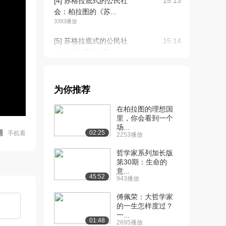
[4] 苏格拉底式的公民社
15:13
会：柏拉图的《苏...
3393播放
[5] 苏格拉底式的公民社
15:14
会：柏拉图的《苏...
2455播放
[6] 苏格拉底式的公民社
15:05
为你推荐
会：柏拉图的《苏...
2165播放
在柏拉图的理想国
里，你会看到一个
[7] 苏格拉底式的公民社
15:46
场...
会：柏拉图的《克...
02:25
手机看
2253播放
2247播放
哲学家系列加长版
[8] 苏格拉底式的公民社
第30期：生命的
15:55
意...
会：柏拉图的《克...
45:52
943播放
1874播放
傅佩荣：大哲学家
[9] 苏格拉底式的公民社
15:44
的一生怎样度过？
会：柏拉图的《克...
一...
01:48
2695播放
1691播放