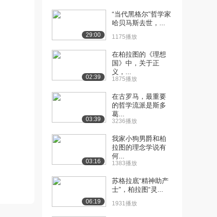
“当代黑格尔”哲学家
[10] 哲学家与国王：柏拉
15:46
哈贝马斯去世，...
图的《理想国》I...
29:00
2408播放
1175播放
在柏拉图的《理想
[11] 哲学家与国王：柏拉
15:55
国》中，关于正
图的《理想国》I...
义，...
1400播放
02:39
1875播放
[12] 哲学家与国王：柏拉
15:42
在古罗马，最重要
图的《理想国》I...
的哲学流派是斯多
葛...
1831播放
03:39
3236播放
[13] 哲学家与国王：柏拉
待播放
我家小狗男爵和柏
图的《理想国》I...
拉图的理念学说有
1980播放
何...
03:16
1383播放
[14] 哲学家与国王：柏拉
15:49
苏格拉底“精神助产
图的《理想国》I...
士”，柏拉图“灵...
1353播放
06:19
1931播放
[15] 哲学家与国王：柏拉
15:44