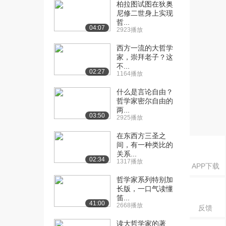
图的《理想国》I...
柏拉图试图在狄奥
尼修二世身上实现
1882播放
哲...
04:07
2923播放
[16] 哲学家与国王-柏拉图
15:04
的《理想国》V...
西方一流的大哲学
1834播放
家，崇拜老子？这
不...
02:27
[17] 哲学家与国王-柏拉图
15:10
1164播放
的《理想国》V...
什么是言论自由？
2306播放
哲学家密尔自由的
两...
[18] 哲学家与国王-柏拉图
15:04
03:50
2925播放
的《理想国》V...
1468播放
在东西方三圣之
间，有一种类比的
[19] 混合政体与法治：亚
关系...
16:01
02:34
1317播放
里士多德的《政治...
APP下载
1440播放
哲学家系列特别加
长版，一口气读懂
[20] 混合政体与法治：亚
16:04
笛...
41:00
里士多德的《政治...
2668播放
反馈
1887播放
读大哲学家的著