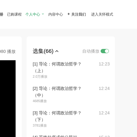
注册
已购课程
个人中心

内容中心

关注我们
进入关怀模式
选集(66)
自动播放
980 播放
[1] 导论：何谓政治哲学？
12:23
（上）
2.0万播放
[2] 导论：何谓政治哲学？
12:24
（中）
4685播放
[3] 导论：何谓政治哲学？
12:24
（下）
3781播放