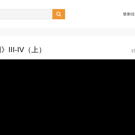

登录/
II-IV（上）
1