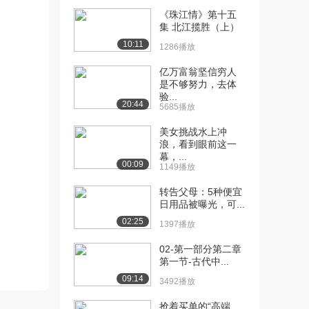
（上）（下...
《珠江情》第十五
2851播放
集 北江揽胜（上）
10:11
[11] 1.7 我们是谁哪来哪去
1286播放
09:05
（下）（上...
亿万富翁坚信穷人
2489播放
是不够努力，去体
验...
[12] 1.7 我们是谁哪来哪去
09:08
20:44
5685播放
（下）（下...
美女挑战水上冲
2654播放
浪，看到眼前这一
幕，...
[13] 1.8 有趣的物理实验
09:50
00:09
1149播放
2309播放
转告父母：5种便宜
[14] 2.1 科学为什么发生在
09:13
日用品被曝光，可...
希腊（上）...
02:25
1397播放
2327播放
02-第一部分第二章
[15] 2.1 科学为什么发生在
09:20
第一节-古代中...
希腊（上）...
09:14
3492播放
2724播放
抢着买单的“高端
[16] 2.2 科学为什么发生在
09:31