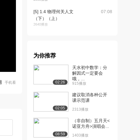
[5] 1.4 物理何关人文
07:08
（下）（上）
2640播放
[6] 1.4 物理何关人文
07:04
（下）（下）
2305播放
为你推荐
[7] 1.5 物理何关我们
07:30
天水初中数学：分
（上）
解因式一定要会
2993播放
哦，...
02:26
手机看
915播放
[8] 1.5 物理何关我们
07:31
（下）
建议取消各种公开
2506播放
课示范课
02:05
2313播放
[9] 1.6 我们是谁哪来哪去
05:57
（上）（上...
（非自制）五月天<
5881播放
诺亚方舟>演唱会...
08:59
1403播放
[10] 1.6 我们是谁哪来哪去
06:00