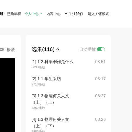
注册
已购课程
个人中心

内容中心

关注我们
进入关怀模式
选集(116)
自动播放
830 播放
[1] 1.2 科学创作是什么
08:51
6033播放
[2] 1.1 学生采访
06:17
2718播放
[3] 1.3 物理何关人文
08:27
（上）（上）
4352播放
[4] 1.3 物理何关人文
08:26
（上）（下）
2988播放