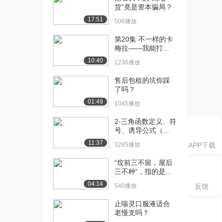
货”竟是资本骗局？
希腊（下）...
17:51
2454播放
506播放
[17] 2.2 科学为什么发生在
第20集 不一样的卡
09:35
梅拉——我能打...
希腊（下）...
1727播放
10:40
1236播放
[18] 2.3 何为万物之本
08:10
售后包租的坑你踩
了吗？
（上）
2014播放
01:49
1045播放
[19] 2.3 何为万物之本
08:08
2-三角函数定义、符
（下）
号、诱导公式（...
2890播放
11:37
3285播放
APP下载
[20] 2.4 变化是怎么回事
04:41
“坟前三不留，屋后
1370播放
三不种”，指的是...
04:14
540播放
反馈
[21] 2.5 为什么一年有四季
09:41
（上）
止喘灵口服液适合
2490播放
老慢支吗？