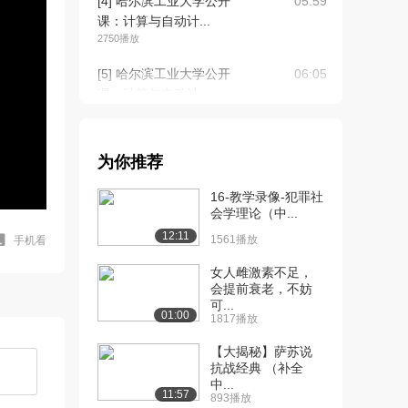
[4] 哈尔滨工业大学公开
05:59
课：计算与自动计...
2750播放
[5] 哈尔滨工业大学公开
06:05
课：计算与自动计...
1501播放
[6] 哈尔滨工业大学公开
08:02
为你推荐
课：电子自动计算...
2093播放
16-教学录像-犯罪社
会学理论（中...
[7] 哈尔滨工业大学公开
09:02
12:11
课：电子自动计算...
1561播放
手机看
2163播放
女人雌激素不足，
会提前衰老，不妨
[8] 哈尔滨工业大学公开
09:25
可...
课：电子自动计算...
01:00
1817播放
1130播放
【大揭秘】萨苏说
[9] 哈尔滨工业大学公开
07:07
抗战经典 （补全
中...
课：计算系统之发...
11:57
893播放
993播放