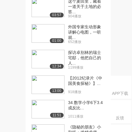
这个麦田里，藏着
课：大学计算思维...
一道关于土地的必
1084播放
答...
03:57
904播放
[16] 哈尔滨工业大学公开
06:55
课：大学计算思维...
外国专家生动形象
1042播放
讲解心电图，一听
就...
01:00
652播放
[17] 哈尔滨工业大学公开
06:36
课：视频答疑与讨...
探访卓别林的瑞士
1005播放
宅邸，他把自己的
人...
[18] 哈尔滨工业大学公开
06:39
12:34
1199播放
课：视频答疑与讨...
【2012纪录片《中
1470播放
国美食探秘》】...
[19] 哈尔滨工业大学公开
08:28
13:00
918播放
APP下载
课：0和1与易经...
1086播放
34.数学小学6下3.4
成反比...
[20] 哈尔滨工业大学公开
07:06
11:51
1011播放
反馈
课：0和1与易经...
1647播放
《隐秘的朋友》小