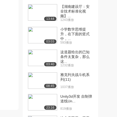
【湖南建设厅：安
[10] 哈尔滨工业大学公开
07:29
全技术标准化视
课：计算系统之发...
频】...
13:44
1121播放
1243播放
小学数学思维提
[11] 哈尔滨工业大学公开
06:10
升，在下面的竖式
课：什么是计算思...
中，...
1339播放
03:03
593播放
[12] 哈尔滨工业大学公开
06:16
这道题给出的已知
课：什么是计算思...
条件太复杂，那么
这...
1623播放
03:40
1232播放
[13] 哈尔滨工业大学公开
05:24
雅克列夫战斗机系
课：大学计算思维...
列(11)
1106播放
08:45
1037播放
[14] 哈尔滨工业大学公开
05:25
Unity3d开发 自制弹
课：大学计算思维...
道线Un...
2101播放
23:16
819播放
[15] 哈尔滨工业大学公开
08:40