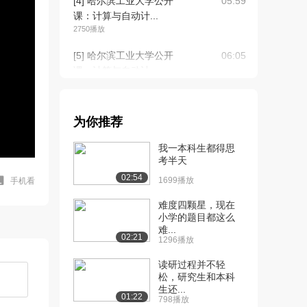
[4] 哈尔滨工业大学公开
05:59
课：计算与自动计...
2750播放
[5] 哈尔滨工业大学公开
06:05
课：计算与自动计...
1501播放
[6] 哈尔滨工业大学公开
08:02
为你推荐
课：电子自动计算...
2093播放
我一本科生都得思
考半天
[7] 哈尔滨工业大学公开
09:02
02:54
课：电子自动计算...
1699播放
手机看
2163播放
难度四颗星，现在
小学的题目都这么
[8] 哈尔滨工业大学公开
09:25
难...
课：电子自动计算...
02:21
1296播放
1130播放
读研过程并不轻
[9] 哈尔滨工业大学公开
07:07
松，研究生和本科
生还...
课：计算系统之发...
01:22
798播放
993播放