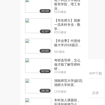
电子科技大学格拉
课：大学计算思维...
斯哥学院，理工专
1084播放
业...
05:59
5243播放
[16] 哈尔滨工业大学公开
06:55
课：大学计算思维...
【华东师大】国家
一流本科专业：数
1042播放
学...
11:07
6553播放
[17] 哈尔滨工业大学公开
06:36
课：视频答疑与讨...
【毕业季】中国传
1005播放
媒大学2018届汉...
03:00
882播放
[18] 哈尔滨工业大学公开
06:39
课：视频答疑与讨...
考研选导师，怎么
1470播放
做才能了解导师科
研...
02:04
[19] 哈尔滨工业大学公开
08:28
1018播放
APP下载
课：0和1与易经...
湖南师范大学[超话]
1086播放
湖师大学科英...
[20] 哈尔滨工业大学公开
07:06
06:38
1330播放
反馈
课：0和1与易经...
本科加入课题组，
1647播放
应该如何做怎么