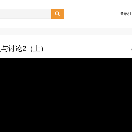

登录/
与讨论2（上）