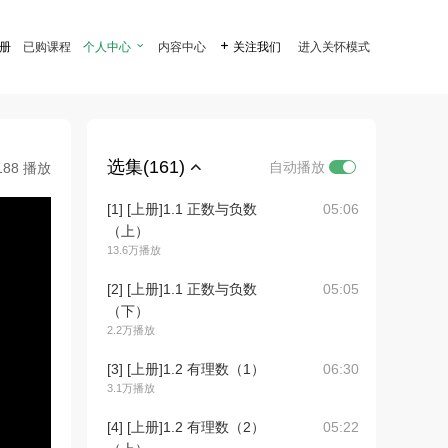
注册
已购课程
个人中心

内容中心

关注我们
进入关怀模式
选集(161)
自动播放
188 播放
[1] [上册]1.1 正数与负数
05:06
（上）
13.6万播放
[2] [上册]1.1 正数与负数
05:05
（下）
2.2万播放
[3] [上册]1.2 有理数（1）
06:30
3.1万播放
[4] [上册]1.2 有理数（2）
05:22