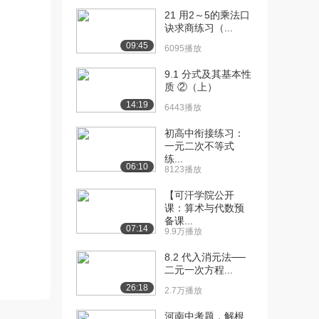
[10] [上册]1.3 有理数的加
09:26
21 用2～5的乘法口
减法（2...
诀求商练习（...
2.2万播放
09:45
6095播放
[11] [上册]1.3 有理数的加
05:11
9.1 分式及其基本性
减法（3...
质 ②（上）
2.0万播放
14:19
6443播放
[12] [上册]1.3 有理数的加
05:13
初高中衔接练习：
减法（3...
一元二次不等式
6557播放
练...
06:10
8123播放
[13] [上册]1.3 有理数的加
07:48
减法（4...
【可汗学院公开
课：算术与代数预
1.9万播放
备课...
07:14
9.9万播放
[14] [上册]1.4 有理数的乘
09:40
除法（1...
8.2 代入消元法──
2.1万播放
二元一次方程...
26:18
2.7万播放
[15] [上册]1.4 有理数的乘
07:02
除法（2...
河南中考题，解根