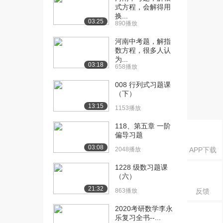
1.9万播放
式方程，会解得用
换...
[16] [上册]1.5 有理数的乘
07:53
03:25
890播放
方（1）
河南中考题，解指
2.0万播放
数方程，很多人认
为...
[17] [上册]1.5 有理数的乘
06:35
03:18
658播放
方（2）
1.8万播放
008 行列式习题课
（下）
[18] [上册]1.5 有理数的乘
06:10
13:15
1153播放
方（3）
1.9万播放
118、第五章 一阶
偏导习题
[19] [上册]2.1 整式（2）
08:13
03:08
2048播放
APP下载
2.7万播放
1228 级数习题课
[20] [上册]2.2 整式的加减
08:06
（六）
（2）
21:32
2.4万播放
863播放
反馈
2020考研数学李永
[21] [上册]3.1 从算式到方
09:07
乐复习全书--...
程（2）