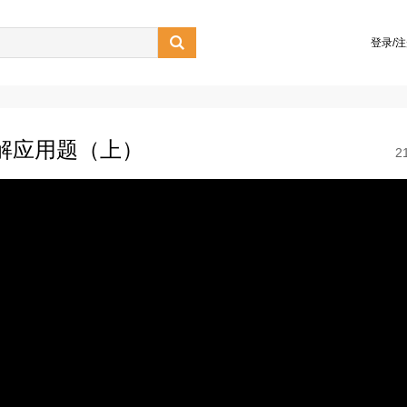

登录/
组解应用题（上）
2