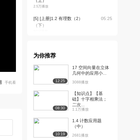
（上）
2.5万播放
[5] [上册]1.2 有理数（2）
05:25
（下）
9610播放
[6] [上册]1.2 有理数（3）
05:47
（上）
为你推荐
2.4万播放
17 空间向量在立体
[7] [上册]1.2 有理数（3）
05:44
几何中的应用小...
（下）
12:25
9222播放
3088播放
手机看
[8] [上册]1.3 有理数的加减
【知识点】【基
05:10
础】十字相乘法；
法（1...
二次...
2.7万播放
08:30
1.1万播放
[9] [上册]1.3 有理数的加减
05:10
1.4 计数应用题
法（1...
（中）
9437播放
10:19
2681播放