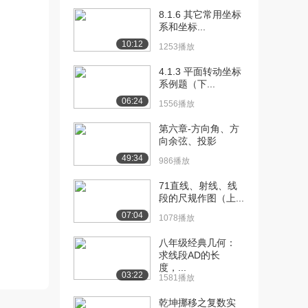
[10] [上册]1.3 有理数的加
09:26
8.1.6 其它常用坐标
减法（2...
系和坐标...
2.2万播放
10:12
1253播放
[11] [上册]1.3 有理数的加
05:11
4.1.3 平面转动坐标
减法（3...
系例题（下...
2.0万播放
06:24
1556播放
[12] [上册]1.3 有理数的加
05:13
第六章-方向角、方
减法（3...
向余弦、投影
6557播放
49:34
986播放
[13] [上册]1.3 有理数的加
07:48
71直线、射线、线
减法（4...
段的尺规作图（上...
1.9万播放
07:04
1078播放
[14] [上册]1.4 有理数的乘
09:40
除法（1...
八年级经典几何：
求线段AD的长
2.1万播放
度，...
03:22
1581播放
[15] [上册]1.4 有理数的乘
07:02
除法（2...
乾坤挪移之复数实