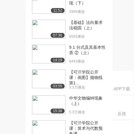
1.9万播放
现（下）
11:52
2995播放
[16] [上册]1.5 有理数的乘
07:53
方（1）
【基础】法向量求
2.0万播放
法稳固（上）
07:36
[17] [上册]1.5 有理数的乘
8565播放
06:35
方（2）
9.1 分式及其基本性
1.8万播放
质 ②（上）
14:19
[18] [上册]1.5 有理数的乘
06:10
6443播放
方（3）
【可汗学院公开
1.9万播放
课：画图】抛物线
第1...
[19] [上册]2.1 整式（2）
08:13
03:55
3.3万播放
APP下载
2.7万播放
中华文物编钟现象
[20] [上册]2.2 整式的加减
08:06
（上）
（2）
15:38
5.3万播放
反馈
2.4万播放
【可汗学院公开
[21] [上册]3.1 从算式到方
09:07
课：算术与代数预
程（2）
备课...