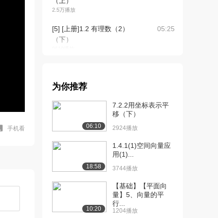
（上）
2.5万播放
[5] [上册]1.2 有理数（2）
05:25
（下）
9610播放
[6] [上册]1.2 有理数（3）
05:47
（上）
为你推荐
2.4万播放
7.2.2用坐标表示平
[7] [上册]1.2 有理数（3）
05:44
移（下）
（下）
06:10
9222播放
2924播放
手机看
[8] [上册]1.3 有理数的加减
1.4.1(1)空间向量应
05:10
用(1)...
法（1...
2.7万播放
18:58
3744播放
[9] [上册]1.3 有理数的加减
05:10
【基础】【平面向
量】5、向量的平
法（1...
行...
9437播放
10:20
1204播放