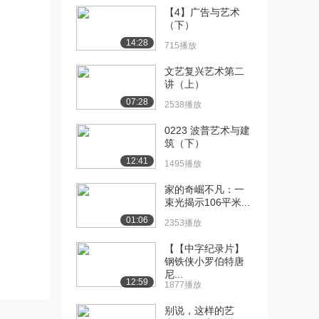
【4】广告与艺术
[10] 中国古代建筑艺术：
04:51
（下）
材料和结构的特点...
14:28
715播放
4129播放
文艺复兴艺术第二
[11] 中国古代建筑艺术：
05:14
讲（上）
装饰艺术特点——...
07:28
2538播放
4256播放
0223 波普艺术与建
[12] 中国古代建筑艺术：
05:17
筑（下）
装饰艺术特点——...
12:41
1495播放
3659播放
家的奇崛不凡：一
[13] 中国古代建筑艺术：
06:39
束光揭示106平米...
装饰艺术特点——...
01:06
2353播放
3703播放
【【中字纪录片】
[14] 中国古代建筑艺术：
06:38
钢铁侠小罗伯特唐
装饰艺术特点——...
尼...
2853播放
12:59
1877播放
[15] 中国古代建筑艺术：
09:43
别说，这样的艺