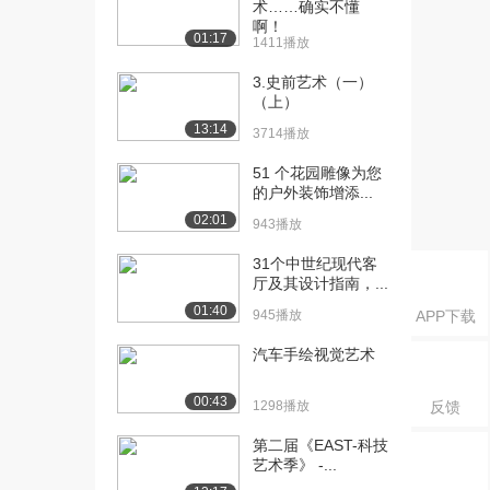
术……确实不懂
装饰艺术特点——...
啊！
2634播放
01:17
1411播放
[16] 中国古代建筑艺术：
07:40
3.史前艺术（一）
装饰艺术特点——...
（上）
2634播放
13:14
3714播放
[17] 中国古代建筑艺术：
03:28
51 个花园雕像为您
装饰艺术特点——...
的户外装饰增添...
4060播放
02:01
943播放
31个中世纪现代客
厅及其设计指南，...
01:40
945播放
APP下载
汽车手绘视觉艺术
00:43
1298播放
反馈
第二届《EAST-科技
艺术季》 -...