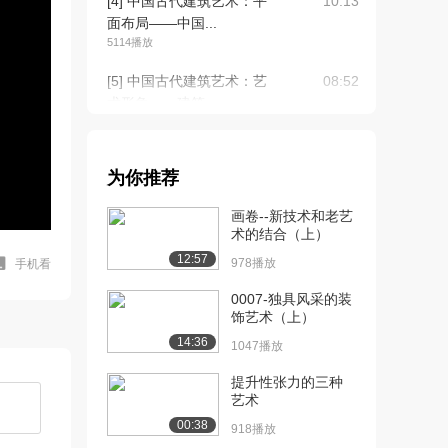
[4] 中国古代建筑艺术：平
10:13
面布局——中国...
5114播放
[5] 中国古代建筑艺术：艺
08:52
术形象——建筑...
5034播放
[6] 中国古代建筑艺术：艺
待播放
为你推荐
术形象——建筑...
3882播放
画卷--新技术和老艺
术的结合（上）
[7] 中国古代建筑艺术：艺
08:33
12:57
术形象——屋顶...
978播放
手机看
4456播放
0007-独具风采的装
饰艺术（上）
[8] 中国古代建筑艺术：艺
08:30
14:36
术形象——屋顶...
1047播放
4403播放
提升性张力的三种
艺术
[9] 中国古代建筑艺术：材
06:05
料和结构的特点...
00:38
918播放
4291播放