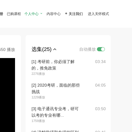
注册
已购课程
个人中心

内容中心

关注我们
进入关怀模式
选集(25)
自动播放
650 播放
[1] 考研前，你必须了解
03:34
的，推免政策
2276播放
[2] 2020考研，面临的那些
04:05
挑战
1229播放
[3] 电子通讯专业考，研可
03:50
以考的专业有哪...
1759播放