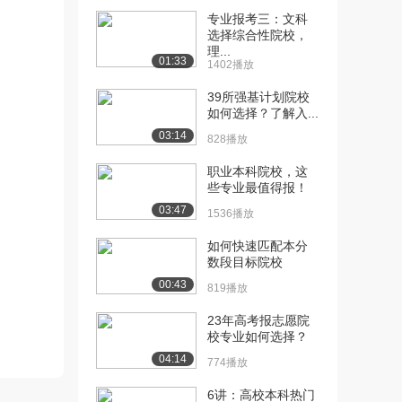
[10] 本专业院校分析4个梯
待播放
专业报考三：文科
队
选择综合性院校，
650播放
理...
01:33
1402播放
[11] 考研院校选择的思维
01:40
39所强基计划院校
转变
如何选择？了解入...
616播放
03:14
828播放
[12] 电子通信专业考研，
01:41
职业本科院校，这
考试内容
些专业最值得报！
1127播放
03:47
1536播放
[13] 电子通信专业考研目
03:30
标定位分析
如何快速匹配本分
数段目标院校
1220播放
00:43
819播放
[14] 考研政治要考多少分
04:40
952播放
23年高考报志愿院
校专业如何选择？
[15] 考研英语一、英语二
05:18
04:14
774播放
对比，使用参考书
1409播放
6讲：高校本科热门