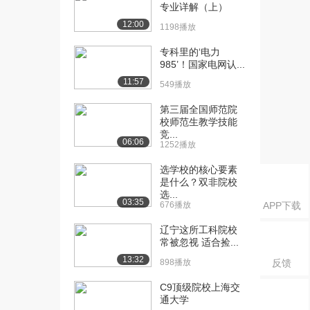
专业详解（上）
[16] 考研数一、数二、数
02:37
12:00
1198播放
三对比，各类院校...
1472播放
专科里的‘电力
985’！国家电网认...
[17] 考研各类院校数学要
00:51
11:57
考多少分
549播放
1039播放
第三届全国师范院
校师范生教学技能
[18] 郑州大学学生考研成
00:31
竞...
绩，数学成绩
06:06
1252播放
845播放
选学校的核心要素
[19] 考研数学使用参考
02:30
是什么？双非院校
选...
书，考研数学复习策...
03:35
676播放
APP下载
1445播放
辽宁这所工科院校
[20] 考研成功，需要有什
01:58
常被忽视 适合捡...
么来支撑
13:32
898播放
反馈
1311播放
C9顶级院校上海交
[21] 通讯专业可以跨考计
00:41
通大学
算机专业吗