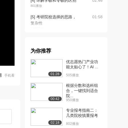
[4] 详解学硕和专硕的区别
02:46
801播放
[5] 考研院校选择的思路，
01:58
复杂性
1429播放
[6] 考研院校选择4个参考
01:05
标准——学校名...
为你推荐
1207播放
优志愿热门产业功
[7] 考研院校选择4个参考
08:45
能太贴心了！AI ...
标准——地理位...
01:28
1478播放
505播放
手机看
[8] 考研院校选择4个参考
根据分数和选科组
03:19
合，一键找到适合
标准——导师信...
院...
593播放
00:42
950播放
[9] 考研院校选择4个参考
02:21
专业报考指南二：
标准——专业实...
几类院校慎重报考
1594播放
02:18
802播放