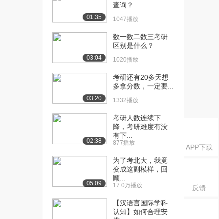
查询？
[16] 考研数一、数二、数
02:37
01:35
1047播放
三对比，各类院校...
1472播放
数一数二数三考研
区别是什么？
[17] 考研各类院校数学要
00:51
03:04
考多少分
1020播放
1039播放
考研还有20多天想
多拿分数，一定要...
[18] 郑州大学学生考研成
00:31
03:20
绩，数学成绩
1332播放
845播放
考研人数连续下
降，考研难度有没
[19] 考研数学使用参考
02:30
有下...
书，考研数学复习策...
02:38
877播放
APP下载
1445播放
为了考北大，我竟
[20] 考研成功，需要有什
01:58
变成这副模样，回
么来支撑
顾...
05:09
17.0万播放
1311播放
反馈
【汉语言国际学科
[21] 通讯专业可以跨考计
00:41
认知】如何合理安
算机专业吗