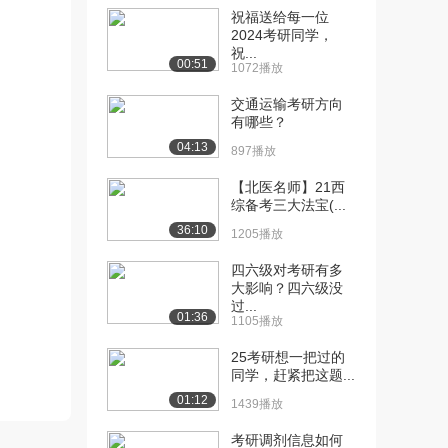
[10] 本专业院校分析4个梯
06:55
祝福送给每一位
队
2024考研同学，
祝...
650播放
00:51
1072播放
[11] 考研院校选择的思维
01:40
交通运输考研方向
转变
有哪些？
616播放
04:13
897播放
[12] 电子通信专业考研，
01:41
【北医名师】21西
考试内容
综备考三大法宝(...
1127播放
36:10
1205播放
[13] 电子通信专业考研目
03:30
四六级对考研有多
标定位分析
大影响？四六级没
1220播放
过...
01:36
1105播放
[14] 考研政治要考多少分
待播放
952播放
25考研想一把过的
同学，赶紧把这题...
[15] 考研英语一、英语二
05:18
01:12
1439播放
对比，使用参考书
1409播放
考研调剂信息如何