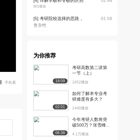
[4] 详解学硕和专硕的区别
02:46
801播放
[5] 考研院校选择的思路，
01:58
复杂性
1429播放
[6] 考研院校选择4个参考
01:05
标准——学校名...
为你推荐
1207播放
考研高数第二讲第
[7] 考研院校选择4个参考
08:45
一节（上）
标准——地理位...
18:09
1478播放
1652播放
手机看
[8] 考研院校选择4个参考
如何了解本专业考
03:19
研难度有多大？
标准——导师信...
593播放
02:01
1440播放
[9] 考研院校选择4个参考
02:21
今年考研人数将突
破500万？张雪峰...
标准——专业实...
1594播放
06:38
4.1万播放