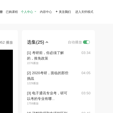
注册
已购课程
个人中心

内容中心

关注我们
进入关怀模式
选集(25)
自动播放
952 播放
[1] 考研前，你必须了解
03:34
的，推免政策
2276播放
[2] 2020考研，面临的那些
04:05
挑战
1229播放
[3] 电子通讯专业考，研可
03:50
以考的专业有哪...
1759播放