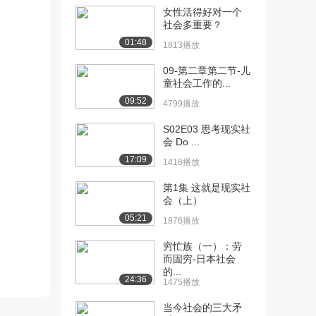
女性活得好对一个
[10] 5.1.5社会性别作为一
05:29
社会多重要？
个分析范畴...
01:48
1813播放
1703播放
09-第二章第二节-儿
[11] 6.1.6参考书目推荐
12:22
童社会工作的...
(P6)（上...
09:52
4799播放
2433播放
S02E03 思考现实社
[12] 6.1.6参考书目推荐
12:20
会 Do ...
(P6)（下...
17:09
1418播放
2419播放
第1集 这就是现实社
[13] 7.2.1性别差异与性别
10:19
会（上）
平等(P7...
05:21
1876播放
2407播放
穷忙族（一）：劳
[14] 7.2.1性别差异与性别
10:24
而固穷-日本社会
平等(P7...
的...
2198播放
24:36
1475播放
[15] 8.2.2性别格式化与刻
06:34
当今社会的三大矛