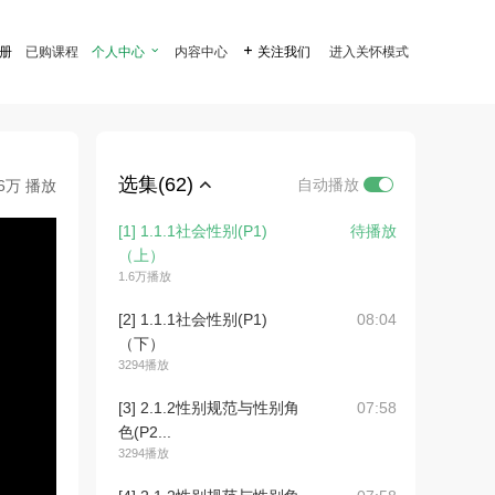
注册
已购课程
个人中心

内容中心

关注我们
进入关怀模式
选集(62)
自动播放
.6万 播放
[1] 1.1.1社会性别(P1)
待播放
（上）
1.6万播放
[2] 1.1.1社会性别(P1)
08:04
（下）
3294播放
[3] 2.1.2性别规范与性别角
07:58
色(P2...
3294播放