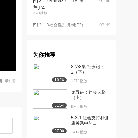
[4] 2.1.2性别规范与性别角
07:58
色(P2...
2511播放
[5] 3.1.3社会性别机制(P3)
07:49
（上...
3370播放
[6] 3.1.3社会性别机制(P3)
07:54
为你推荐
（下...
2842播放
8.第8集 社会记忆
2（下）
[7] 4.1.4女性主义与女权主
12:35
16:28
义(P4...
1371播放
手机看
3495播放
第五讲：社会人格
（上）
[8] 4.1.4女性主义与女权主
12:38
51:54
义(P4...
6865播放
2949播放
5-3-1 社会支持和健
康关系中的...
[9] 5.1.5社会性别作为一个
05:32
分析范畴...
07:00
1417播放
2753播放