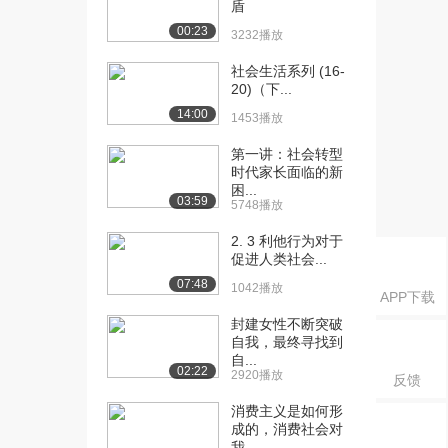
盾
板印象(P...
1616播放
00:23
3232播放
[16] 8.2.2性别格式化与刻
06:34
社会生活系列 (16-
板印象(P...
20)（下...
1788播放
14:00
1453播放
[17] 10.2.4机会平等、结
08:48
第一讲：社会转型
果平等和情...
时代家长面临的新
1517播放
困...
03:59
5748播放
[18] 12.2.6参考书目推荐
01:33
2. 3 利他行为对于
(P12)
促进人类社会...
1444播放
07:48
1042播放
APP下载
[19] 13.3.1美与权力
05:12
封建女性不断突破
（一）(P13...
自我，最终寻找到
2346播放
自...
02:22
2920播放
反馈
[20] 13.3.1美与权力
05:10
（一）(P13...
消费主义是如何形
1588播放
成的，消费社会对
我...