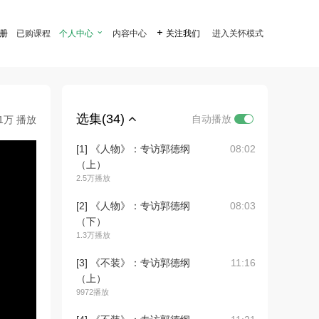
注册
已购课程
个人中心

内容中心

关注我们
进入关怀模式
选集(34)
自动播放
.1万 播放
[1] 《人物》：专访郭德纲
08:02
（上）
2.5万播放
[2] 《人物》：专访郭德纲
08:03
（下）
1.3万播放
[3] 《不装》：专访郭德纲
11:16
（上）
9972播放