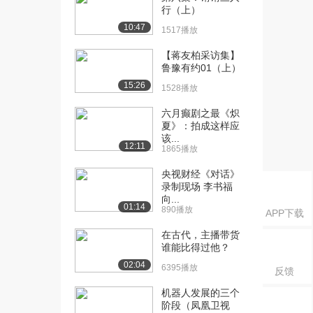
5005播放
行（上）
10:47
[16] 《鲁豫有约》郭德纲
15:15
1517播放
（上）（中）
【蒋友柏采访集】
3348播放
鲁豫有约01（上）
15:26
[17] 《鲁豫有约》郭德纲
14:56
1528播放
（上）（下）
六月癫剧之最《炽
2857播放
夏》：拍成这样应
该...
[18] 《鲁豫有约》郭德纲
15:21
12:11
1865播放
（下）（上）
3689播放
央视财经《对话》
录制现场 李书福
[19] 《鲁豫有约》郭德纲
15:24
向...
01:14
890播放
（下）（中）
APP下载
2652播放
在古代，主播带货
谁能比得过他？
[20] 《鲁豫有约》郭德纲
15:16
02:04
6395播放
（下）（下）
反馈
2896播放
机器人发展的三个
阶段（凤凰卫视
[21] 郭德纲采访集(专访郭
07:54