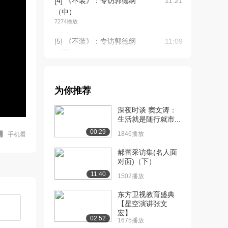
[4] 《不装》：专访郭德纲
11:21
（中）
7274播放
[5] 《不装》：专访郭德纲
11:09
（下）
7418播放
[6] 白岩松采访郭德纲
05:08
为你推荐
2.0万播放
深夜时谈 窦文涛：
[7] 《佳访》： 郭德纲 天
待播放
生活就是随行就市...
桥人生（上）
00:29
1.1万播放
1846播放
手机看
[8] 《佳访》： 郭德纲 天
郝蕾采访集(名人面
10:07
对面)（下）
桥人生（中）
5717播放
11:40
1502播放
[9] 《佳访》： 郭德纲 天
10:03
东方卫视教育盛典
【星空演讲张文
桥人生（下）
宏】
5113播放
02:52
1675播放