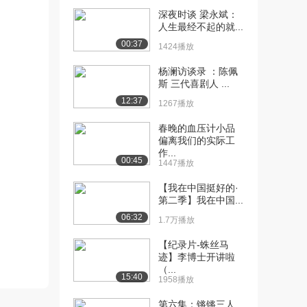
[10] 凤凰卫视：专访郭德
11:39
深夜时谈 梁永斌：
纲（上）
人生最经不起的就...
5422播放
00:37
1424播放
[11] 凤凰卫视：专访郭德
11:41
杨澜访谈录 ：陈佩
纲（中）
斯 三代喜剧人 ...
3287播放
12:37
1267播放
[12] 凤凰卫视：专访郭德
11:36
春晚的血压计小品
纲（下）
偏离我们的实际工
3351播放
作...
00:45
1447播放
[13] 《面对面》专访：郭
05:40
德纲（上）
【我在中国挺好的·
第二季】我在中国...
4320播放
06:32
1.7万播放
[14] 《面对面》专访：郭
05:38
德纲（下）
【纪录片-蛛丝马
3081播放
迹】李博士开讲啦
（...
15:40
1958播放
[15] 《鲁豫有约》郭德纲
15:05
（上）（上）
第六集：锵锵三人