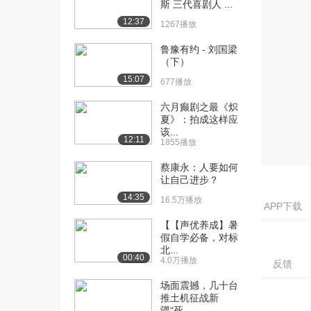
斯 三代喜剧人 ...
（上）（上）
6767播放
12:37
1267播放
[16] 封面人物 蔡康永
13:37
鲁豫有约 - 刘国梁
（上）（中）
（下）
1766播放
15:07
677播放
[17] 封面人物 蔡康永
13:23
六月癫剧之最《炽
（上）（下）
夏》：拍成这样应
2018播放
该...
12:11
1855播放
[18] 封面人物 蔡康永
13:08
蔡康永：人要如何
（下）（上）
让自己进步？
2344播放
14:35
16.5万播放
APP下载
[19] 封面人物 蔡康永
13:18
【【声优养成】暑
（下）（中）
假自学必备，对标
877播放
北...
00:40
4.0万播放
反馈
[20] 封面人物 蔡康永
13:00
（下）（下）
场面震撼，几十台
776播放
推土机征战新
疆“死...