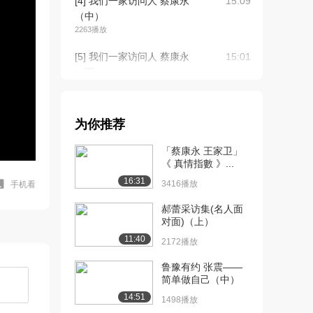
[4] 我们一家访问人 蔡康永
15:09
（中）
2263播放
[5] 我们一家访问人 蔡康永
15:01
（下）
2190播放
[6] 《Lady呱呱》天心专访
11:11
为你推荐
蔡康永上（...
4624播放
「蔡康永 王家卫」
《 真情指數 》...
[7] 《Lady呱呱》天心专访
11:18
16:31
蔡康永上（...
3416播放
手机看
1969播放
郝蕾采访集(名人面
对面)（上）
[8] 《Lady呱呱》天心专访
11:10
11:40
蔡康永下（...
2172播放
2147播放
鲁豫有约 张震——
简单做自己（中）
[9] 《Lady呱呱》天心专访
11:16
蔡康永下（...
14:51
1498播放
1634播放