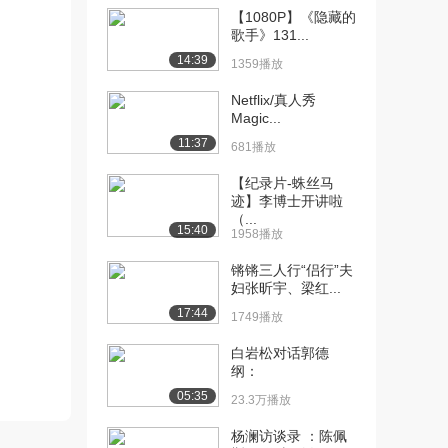
【1080P】《隐藏的
[10] 可凡倾听 蔡康永
12:03
歌手》131...
（上）
14:39
1359播放
8743播放
Netflix/真人秀
[11] 可凡倾听 蔡康永
待播放
Magic...
（下）
11:37
681播放
1692播放
【纪录片-蛛丝马
[12] 鲁豫有约 蔡康永
15:24
迹】李博士开讲啦
（上）
（...
15:40
1958播放
1.5万播放
锵锵三人行“侣行”夫
[13] 鲁豫有约 蔡康永
15:32
妇张昕宇、梁红...
（中）
17:44
2278播放
1749播放
[14] 鲁豫有约 蔡康永
白岩松对话郭德
15:16
纲：
（下）
1864播放
05:35
23.3万播放
[15] 封面人物 蔡康永
13:30
杨澜访谈录 ：陈佩