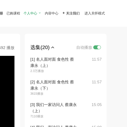
注册
已购课程
个人中心

内容中心

关注我们
进入关怀模式
选集(20)
自动播放
692 播放
[1] 名人面对面 食色性 蔡
11:57
康永（上）
2.3万播放
[2] 名人面对面 食色性 蔡
11:57
康永（下）
3615播放
[3] 我们一家访问人 蔡康永
15:05
（上）
7110播放