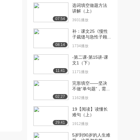
选词填空做题方法
[10] 第一章 考研写作总论
22:52
讲解（上）
第一节 考研...
07:54
3931播放
1959播放
补：课文25《慢性
[11] 第一章 考研写作总论
13:28
子裁缝与急性子顾...
第一节 考研...
08:14
1734播放
1674播放
-第二课-第15讲-课
[12] 第一章 考研写作总论
13:29
文1（下）
第一节 考研...
11:41
1171播放
994播放
完形填空——坚决
[13] 第一章 考研写作总论
13:25
不做“单句题”，需...
第一节 考研...
02:27
1162播放
1676播放
19【阅读】读懂长
[14] 第一章 考研写作总论
08:55
难句（上）
第一节 考研...
29:41
1318播放
1912播放
5岁到90岁的人生难
[15] 第一章 考研写作总论
05:37