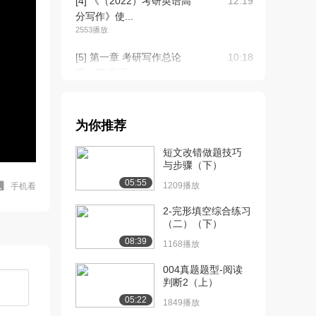
[4] 《（2022）考研英语高
12:19
分写作》使...
2553播放
[5] 第一章 考研写作总论
10:18
第一节 考研...
2195播放
[6] 第一章 考研写作总论
10:21
为你推荐
第一节 考研...
1888播放
短文改错做题技巧
与步骤（下）
[7] 第一章 考研写作总论
10:20
05:55
第一节 考研...
1209播放
手机看
1155播放
2-完形填空综合练习
（二）（下）
[8] 第一章 考研写作总论
22:55
08:39
第一节 考研...
1168播放
2089播放
004真题题型-阅读
判断2（上）
[9] 第一章 考研写作总论
22:59
第一节 考研...
05:22
1849播放
1418播放