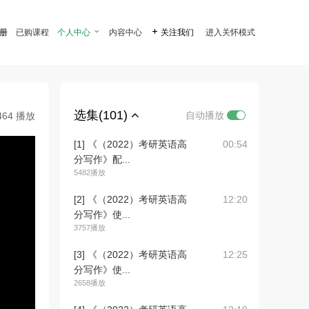
注册
已购课程
个人中心

内容中心

关注我们
进入关怀模式
选集(101)
自动播放
464 播放
[1] 《（2022）考研英语高
00:54
分写作》配...
5482播放
[2] 《（2022）考研英语高
12:20
分写作》使...
3757播放
[3] 《（2022）考研英语高
12:25
分写作》使...
2658播放