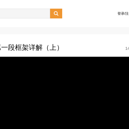

登录/
.第一段框架详解（上）
1