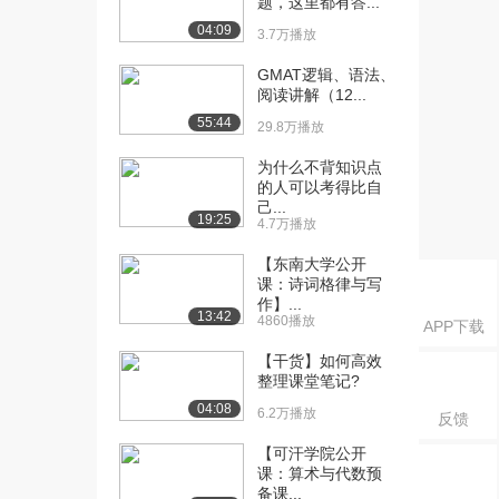
题，这里都有答...
第二节 写作...
04:09
1580播放
3.7万播放
[16] 第一章 考研写作总论
05:44
GMAT逻辑、语法、
阅读讲解（12...
第二节 写作...
1824播放
55:44
29.8万播放
[17] 第一章 考研写作总论
20:00
为什么不背知识点
第二节 写作...
的人可以考得比自
己...
1534播放
19:25
4.7万播放
[18] 第一章 考研写作总论
20:10
【东南大学公开
第二节 写作...
课：诗词格律与写
1161播放
作】...
13:42
4860播放
APP下载
[19] 第一章 考研写作总论
20:01
【干货】如何高效
第二节 写作...
整理课堂笔记?
1439播放
04:08
6.2万播放
反馈
[20] 第一章 考研写作总论
20:02
第二节 写作...
【可汗学院公开
课：算术与代数预
1078播放
备课...