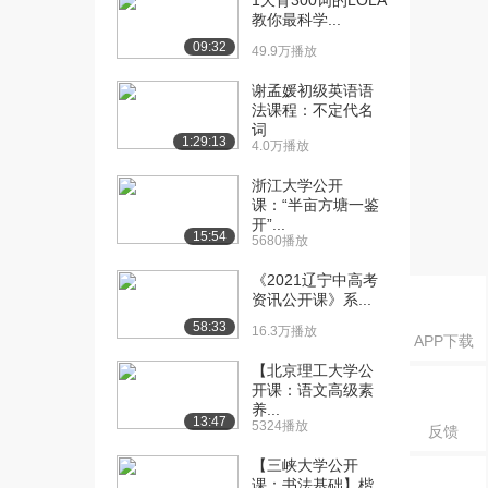
1天背300词的LOLA
第二节 写作...
教你最科学...
1580播放
09:32
49.9万播放
[16] 第一章 考研写作总论
05:44
谢孟媛初级英语语
第二节 写作...
法课程：不定代名
1824播放
词
1:29:13
4.0万播放
[17] 第一章 考研写作总论
20:00
第二节 写作...
浙江大学公开
1534播放
课：“半亩方塘一鉴
开”...
15:54
5680播放
[18] 第一章 考研写作总论
20:10
第二节 写作...
《2021辽宁中高考
1161播放
资讯公开课》系...
58:33
[19] 第一章 考研写作总论
16.3万播放
20:01
APP下载
第二节 写作...
【北京理工大学公
1439播放
开课：语文高级素
养...
[20] 第一章 考研写作总论
20:02
13:47
5324播放
反馈
第二节 写作...
【三峡大学公开
1078播放
课：书法基础】楷