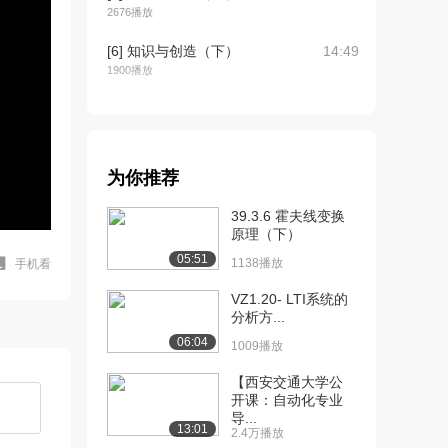
2676播放
[6] 知识与创造（下）
14:49
1900播放
[7] 发现能力与创造（上）
15:55
2.2万播放
[8] 发现能力与创造（中）
16:00
为你推荐
2041播放
39.3.6 霍夫线变换
[9] 发现能力与创造（下）
15:49
原理（下）
1775播放
05:51
1138播放
手机看
[10] 创造性思维的形式
14:59
VZ1.20- LTI系统的
（上）
分析方...
2.3万播放
06:04
1009播放
[11] 创造性思维的形式
15:06
【西安交通大学公
（中）
开课：自动化专业
2589播放
导...
13:01
2.4万播放
[12] 创造性思维的形式
14:53