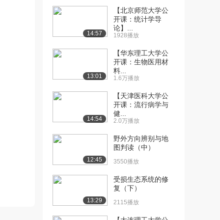
（下）
【北京师范大学公
1532播放
开课：统计学导
论】...
14:57
1928播放
[13] 发散性思维（上）
14:52
2.4万播放
【华东理工大学公
开课：生物医用材
[14] 发散性思维（中）
14:52
料...
2663播放
13:01
1.6万播放
[15] 发散性思维（下）
14:48
【天津医科大学公
2301播放
开课：流行病学与
健...
14:54
2.0万播放
[16] 逆向性思维（上）
15:05
2.2万播放
野外方向辨别与地
图判读（中）
[17] 逆向性思维（中）
15:06
12:45
2290播放
3550播放
[18] 逆向性思维（下）
受损生态系统的修
14:51
复（下）
2107播放
13:29
2115播放
[19] 组合创造原理及其技
14:28
法（上）