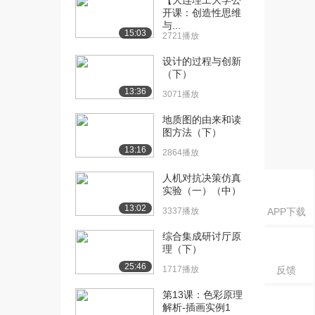
【大连理工大学公
1.8万播放
开课：创造性思维
与...
15:03
2721播放
[20] 组合创造原理及其技
14:29
法（中）
设计的过程与创新
1859播放
（下）
13:36
[21] 组合创造原理及其技
3071播放
14:22
法（下）
地质图的由来和读
1985播放
图方法（下）
13:16
[22] 完美与创造（上）
14:17
2864播放
1.7万播放
人机对抗决策仿真
实验（一）（中）
[23] 完美与创造（中）
14:22
1763播放
13:02
3337播放
APP下载
[24] 完美与创造（下）
待播放
综合集成研讨厅原
1545播放
理（下）
25:46
1717播放
反馈
[25] 群体创造原理与头脑
14:40
风暴（上）
第13课：色彩原理
1.7万播放
解析-插画实例1