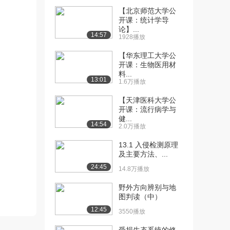
（下）
【北京师范大学公
1532播放
开课：统计学导
论】...
14:57
1928播放
[13] 发散性思维（上）
14:52
2.4万播放
【华东理工大学公
开课：生物医用材
[14] 发散性思维（中）
14:52
料...
2663播放
13:01
1.6万播放
[15] 发散性思维（下）
14:48
【天津医科大学公
2301播放
开课：流行病学与
健...
14:54
2.0万播放
[16] 逆向性思维（上）
15:05
2.2万播放
13.1 入侵检测原理
及主要方法、...
[17] 逆向性思维（中）
15:06
24:45
2290播放
14.8万播放
[18] 逆向性思维（下）
野外方向辨别与地
14:51
图判读（中）
2107播放
12:45
3550播放
[19] 组合创造原理及其技
14:28
法（上）