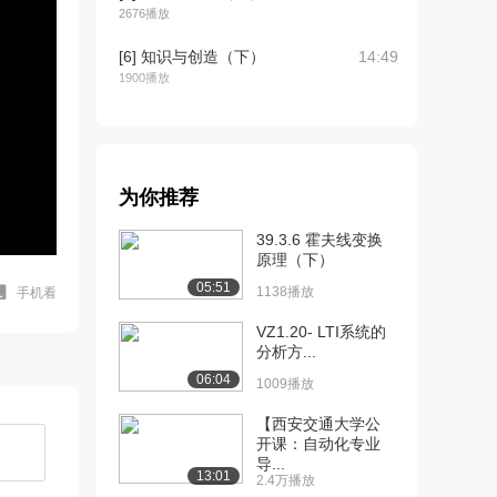
2676播放
[6] 知识与创造（下）
14:49
1900播放
[7] 发现能力与创造（上）
15:55
2.2万播放
[8] 发现能力与创造（中）
16:00
为你推荐
2041播放
39.3.6 霍夫线变换
[9] 发现能力与创造（下）
15:49
原理（下）
1775播放
05:51
1138播放
手机看
[10] 创造性思维的形式
14:59
VZ1.20- LTI系统的
（上）
分析方...
2.3万播放
06:04
1009播放
[11] 创造性思维的形式
15:06
【西安交通大学公
（中）
开课：自动化专业
2589播放
导...
13:01
2.4万播放
[12] 创造性思维的形式
14:53