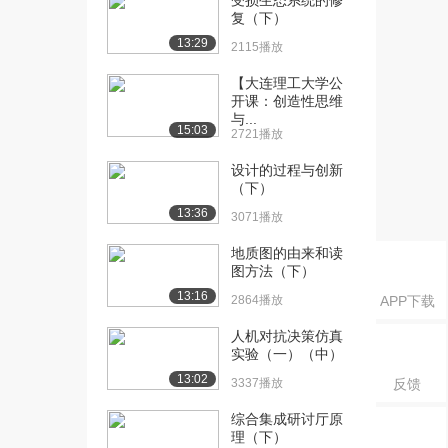
受损生态系统的修
1.8万播放
复（下）
13:29
2115播放
[20] 组合创造原理及其技
14:29
法（中）
【大连理工大学公
1859播放
开课：创造性思维
与...
15:03
[21] 组合创造原理及其技
2721播放
14:22
法（下）
设计的过程与创新
1985播放
（下）
13:36
[22] 完美与创造（上）
待播放
3071播放
1.7万播放
地质图的由来和读
图方法（下）
[23] 完美与创造（中）
14:22
1763播放
13:16
2864播放
APP下载
[24] 完美与创造（下）
14:17
人机对抗决策仿真
1545播放
实验（一）（中）
13:02
3337播放
反馈
[25] 群体创造原理与头脑
14:40
风暴（上）
综合集成研讨厅原
1.7万播放
理（下）