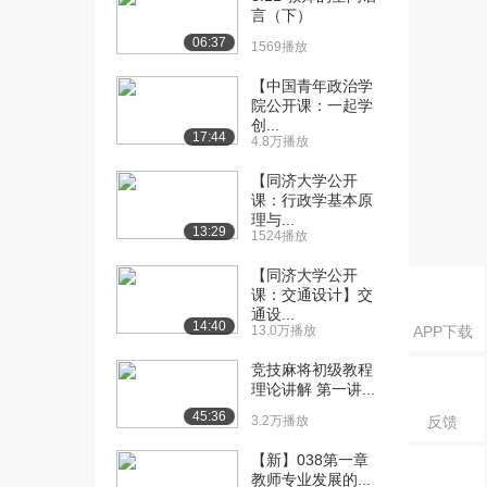
[17] 创新方法（一）
14:05
言（下）
（中）
06:37
1569播放
2285播放
【中国青年政治学
[18] 创新方法（一）
14:03
院公开课：一起学
（下）
创...
17:44
4.8万播放
2039播放
【同济大学公开
[19] 创新方法（二）
13:56
课：行政学基本原
（上）
理与...
13:29
2119播放
1524播放
[20] 创新方法（二）
【同济大学公开
14:00
课：交通设计】交
（中）
通设...
1991播放
14:40
13.0万播放
APP下载
[21] 创新方法（二）
13:50
竞技麻将初级教程
（下）
理论讲解 第一讲...
1486播放
45:36
3.2万播放
反馈
[22] TRIZ法概述（上）
15:02
【新】038第一章
2995播放
教师专业发展的...