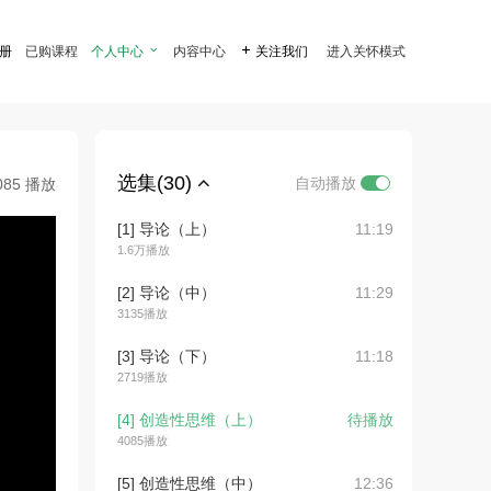
注册
已购课程
个人中心

内容中心

关注我们
进入关怀模式
选集(30)
自动播放
085 播放
[1] 导论（上）
11:19
1.6万播放
[2] 导论（中）
11:29
3135播放
[3] 导论（下）
11:18
2719播放
[4] 创造性思维（上）
待播放
4085播放
[5] 创造性思维（中）
12:36