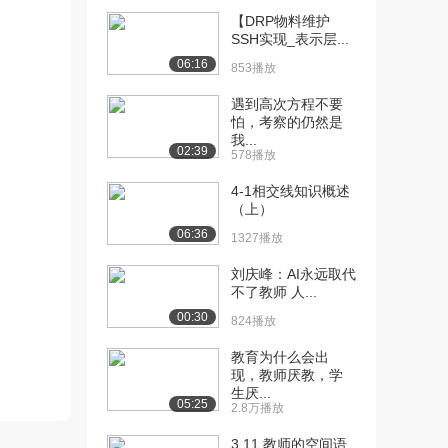
维（中）
【DRP物料维护
1722播放
SSH实现_表示层...
[12] 形象思维及方向性思
12:58
06:16
853播放
维（下）
1756播放
遇到高次方程不要
怕，考察的仍然是
我...
[13] 创造原理及创造原则
14:09
02:39
578播放
（上）
2397播放
4-1相交线知识概述
（上）
[14] 创造原理及创造原则
14:10
06:36
1327播放
（中）
2164播放
刘庆峰：AI永远取代
不了教师 人...
[15] 创造原理及创造原则
14:10
00:30
824播放
（下）
1658播放
教育为什么会出
现，教师厌教，学
[16] 创新方法（一）
14:00
生厌...
（上）
05:25
2.8万播放
2828播放
3.11 教师的空间语