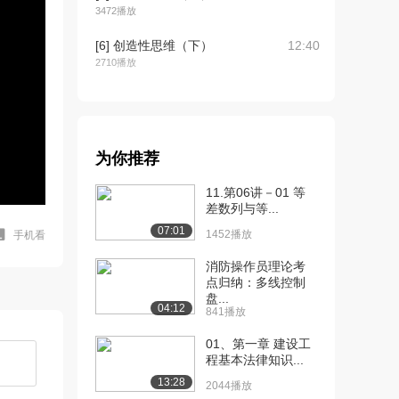
3472播放
[6] 创造性思维（下）
12:40
2710播放
[7] 思维障碍及其突破
13:46
（上）
3576播放
为你推荐
[8] 思维障碍及其突破
13:56
（中）
11.第06讲－01 等
2094播放
差数列与等...
07:01
1452播放
手机看
[9] 思维障碍及其突破
13:41
（下）
消防操作员理论考
2849播放
点归纳：多线控制
盘...
04:12
[10] 形象思维及方向性思
13:06
841播放
维（上）
01、第一章 建设工
2514播放
程基本法律知识...
[11] 形象思维及方向性思
13:10
13:28
2044播放