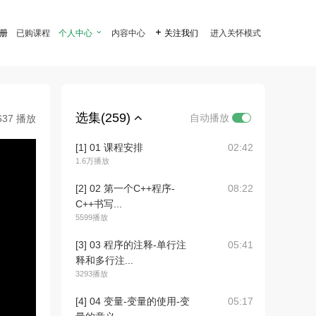
注册
已购课程
个人中心

内容中心

关注我们
进入关怀模式
选集(259)
自动播放
637 播放
[1] 01 课程安排
02:42
1.6万播放
[2] 02 第一个C++程序-
08:22
C++书写...
5599播放
[3] 03 程序的注释-单行注
05:41
释和多行注...
3293播放
[4] 04 变量-变量的使用-变
05:17