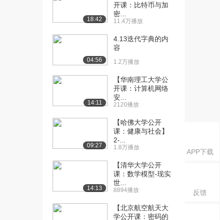
开课：比特币与加
符-取模运算
密...
1785播放
18:42
11.4万播放
[18] 18 运算符-算术运算
07:14
4.13迭代字典的内
符-递增递减
容
1544播放
04:56
1.2万播放
[19] 19 运算符-赋值运算符
06:13
【华南理工大学公
1805播放
开课：计算机网络
安...
[20] 20 运算符-比较运算符
05:48
14:11
2120播放
1761播放
【哈佛大学公开
[21] 21 运算符-逻辑运算
课：健康与社会】
04:26
2-...
符-非
09:27
1.8万播放
APP下载
1358播放
【清华大学公开
[22] 22 运算符-逻辑运算
04:42
课：数学模型-现实
符-与
世...
14:13
8894播放
907播放
反馈
【北京航空航天大
[23] 23 运算符-逻辑运算
04:57
学公开课：密码的