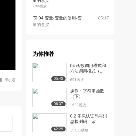
量的意义
2766播放
[5] 04 变量-变量的使用-变
05:17
量的意义
2482播放
[6] 05 常量-常量与变量的
07:57
区别-常量...
为你推荐
2324播放
04 函数调用模式和
[7] 06 关键字-C++常用的
03:43
方法调用模式（...
编程关键...
05:43
1642播放
691播放
手机看
[8] 07 标识符命名规则
操作：字符串函数
09:00
（下）
1816播放
06:37
1632播放
[9] 08 数据类型-整型
11:11
1869播放
6.2 消息认证码与消
息检测码、杂...
[10] 09 数据类型-sizeof关
06:55
42:29
15.0万播放
键字