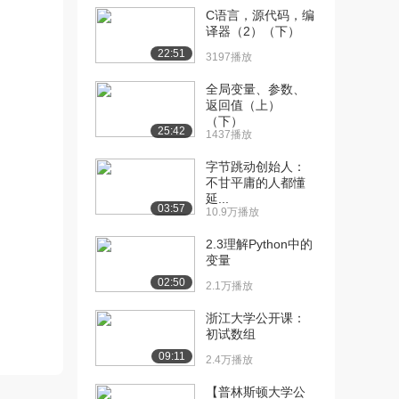
2026播放
C语言，源代码，编
译器（2）（下）
[11] 10 数据类型-实型
11:59
22:51
3197播放
1733播放
全局变量、参数、
[12] 11 数据类型-字符型
10:33
返回值（上）
1803播放
（下）
25:42
1437播放
[13] 12 数据类型-转义字符
07:29
2059播放
字节跳动创始人：
不甘平庸的人都懂
[14] 14 数据类型-布尔类型
04:06
延...
03:57
10.9万播放
1258播放
2.3理解Python中的
[15] 15 数据类型-数据的输
10:42
变量
入
02:50
1207播放
2.1万播放
浙江大学公开课：
[16] 16 运算符-算术运算
10:53
初试数组
符-加减乘除...
09:11
1861播放
2.4万播放
[17] 17 运算符-算术运算
07:37
【普林斯顿大学公