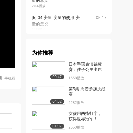
量的意义
2766播放
[5] 04 变量-变量的使用-变
05:17
量的意义
2482播放
[6] 05 常量-常量与变量的
07:57
区别-常量...
为你推荐
2324播放
日本手语表演锦标
[7] 06 关键字-C++常用的
03:43
赛：佳子公主出席
编程关键...
00:47
1642播放
1558播放
手机看
[8] 07 标识符命名规则
第5集 周游参加挑战
09:00
赛
1816播放
04:52
2282播放
[9] 08 数据类型-整型
11:11
1869播放
女孩用两指打字，
获得世界冠军！
[10] 09 数据类型-sizeof关
06:55
01:07
2553播放
键字