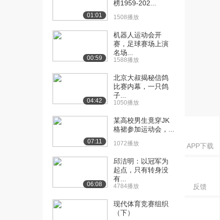
榜1959-202...
符-取模运算
01:01
1785播放
1508播放
[18] 18 运算符-算术运算
机器人运动会开
07:14
赛，足球赛场上演
符-递增递减
名场...
1544播放
00:59
1588播放
[19] 19 运算符-赋值运算符
06:13
北京大叔揭秘信鸽
1805播放
比赛内幕，一只鸽
子...
04:42
[20] 20 运算符-比较运算符
05:48
1050播放
1761播放
某高校男生竟穿JK
格裙参加运动会，...
[21] 21 运算符-逻辑运算
04:26
07:11
符-非
1072播放
APP下载
1358播放
邱洁明：以冠军为
起点，只有转身没
[22] 22 运算符-逻辑运算
04:42
有...
符-与
06:08
4784播放
反馈
907播放
现代体育竞赛组织
[23] 23 运算符-逻辑运算
04:57
（下）