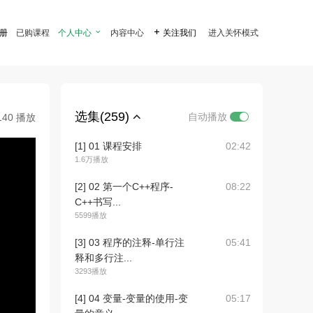
注册
已购课程
个人中心

内容中心

关注我们
进入关怀模式
选集(259)
自动播放
140 播放
[1] 01 课程安排
02:42
1.6万播放
[2] 02 第一个C++程序-
08:22
C++书写...
5599播放
[3] 03 程序的注释-单行注
05:41
释和多行注...
3293播放
[4] 04 变量-变量的使用-变
05:17