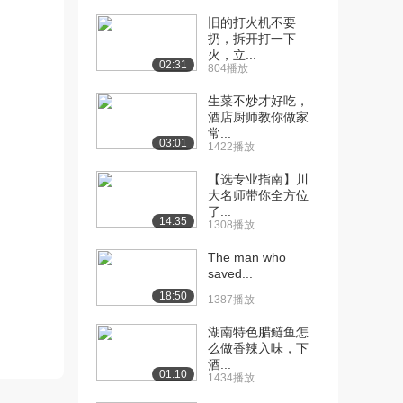
旧的打火机不要
[10] 【新】009第一章 教
07:34
扔，拆开打一下
育学的萌芽（...
火，立...
02:31
3399播放
804播放
生菜不炒才好吃，
[11] 【新】009第一章 教
07:39
酒店厨师教你做家
育学的萌芽（...
常...
2704播放
03:01
1422播放
[12] 【新】010第一章 独
07:09
【选专业指南】川
立形态教育学...
大名师带你全方位
了...
2956播放
14:35
1308播放
[13] 【新】010第一章 独
07:12
The man who
立形态教育学...
saved...
3546播放
18:50
1387播放
[14] 【新】011第一章 教
08:55
湖南特色腊鲢鱼怎
育学的发展阶...
么做香辣入味，下
1978播放
酒...
01:10
1434播放
[15] 【新】012第一章 教
08:21