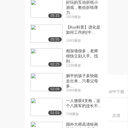
育与人的发展...
好玩的互动折纸小
游戏，教你折纸弹
3461播放
力...
05:33
1826播放
[16] 【新】012第一章 教
08:27
育与人的发展...
【Kur科普】进化是
2377播放
如何工作的(中...
05:55
1693播放
[17] 【新】013第一章 教
06:39
育与社会的发...
相加项很多，老师
1981播放
很快立刻入手。找
到...
[18] 【新】013第一章 教
06:48
02:25
1336播放
育与社会的发...
躺平的孩子多快能
2354播放
走出来，只看父母
多...
[19] 【新】014第二章 教
04:19
02:09
1084播放
APP下载
育目的的内涵...
1471播放
一人缴获4支枪，这
个八路军的连长不...
[20] 【新】015第一章 教
04:34
01:03
738播放
反馈
育目的的意义...
1922播放
国外大师高清绘画