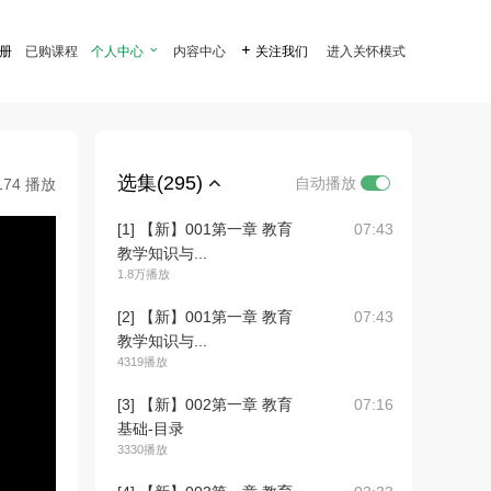
注册
已购课程
个人中心

内容中心

关注我们
进入关怀模式
选集(295)
自动播放
174 播放
[1] 【新】001第一章 教育
07:43
教学知识与...
1.8万播放
[2] 【新】001第一章 教育
07:43
教学知识与...
4319播放
[3] 【新】002第一章 教育
07:16
基础-目录
3330播放