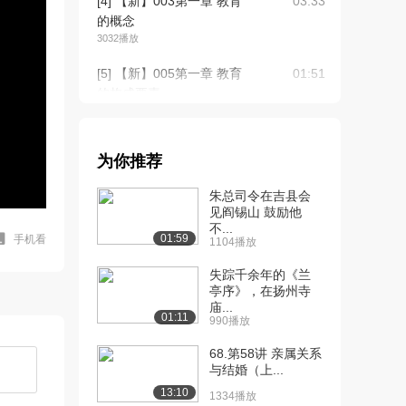
[4] 【新】003第一章 教育
03:33
的概念
3032播放
[5] 【新】005第一章 教育
01:51
的构成要素
3020播放
[6] 【新】006第一章 教育
04:23
为你推荐
的功能
2607播放
朱总司令在吉县会
见阎锡山 鼓励他
[7] 【新】007第一章 教育
04:59
不...
的起源
01:59
手机看
1104播放
2588播放
失踪千余年的《兰
[8] 【新】008第一章 教育
亭序》，在扬州寺
06:29
庙...
的发展（上...
01:11
990播放
2991播放
68.第58讲 亲属关系
[9] 【新】008第一章 教育
06:28
与结婚（上...
的发展（下...
13:10
1334播放
2308播放