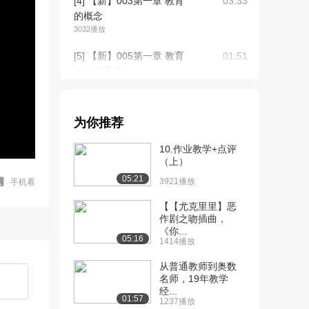
[4] 【新】003第一章 教育
03:33
的概念
3032播放
[5] 【新】005第一章 教育
01:51
的构成要素
3020播放
[6] 【新】006第一章 教育
04:23
为你推荐
的功能
2607播放
10.作业教学+点评
（上）
[7] 【新】007第一章 教育
04:59
05:21
的起源
3921播放
手机看
2588播放
【【尤克里里】恶
作剧之吻插曲，
[8] 【新】008第一章 教育
06:29
《你...
的发展（上...
05:16
1414播放
2991播放
从普通教师到奥数
[9] 【新】008第一章 教育
06:28
名师，19年教学
经...
的发展（下...
01:57
1237播放
2308播放