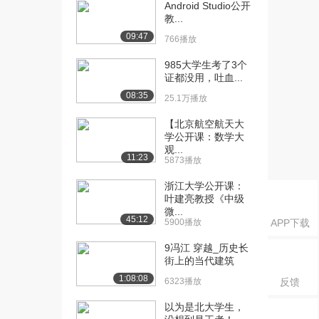
育与人的发展...
Android Studio公开
教...
3461播放
09:47
766播放
[16] 【新】012第一章 教
08:27
育与人的发展...
985大学生考了3个
2377播放
证都没用，吐血...
08:35
25.1万播放
[17] 【新】013第一章 教
06:39
育与社会的发...
【北京航空航天大
1981播放
学公开课：数学大
观...
11:23
[18] 【新】013第一章 教
06:48
5873播放
育与社会的发...
浙江大学公开课：
2354播放
叶建亮教授《中级
微...
[19] 【新】014第二章 教
04:19
45:12
5900播放
APP下载
育目的的内涵...
1471播放
9冯江 穿越_历史长
街上的当代建筑
[20] 【新】015第一章 教
04:34
1:08:08
6323播放
反馈
育目的的意义...
1922播放
以为是北大学生，