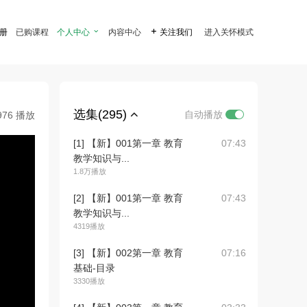
注册
已购课程
个人中心

内容中心

关注我们
进入关怀模式
选集(295)
自动播放
976 播放
[1] 【新】001第一章 教育
07:43
教学知识与...
1.8万播放
[2] 【新】001第一章 教育
07:43
教学知识与...
4319播放
[3] 【新】002第一章 教育
07:16
基础-目录
3330播放