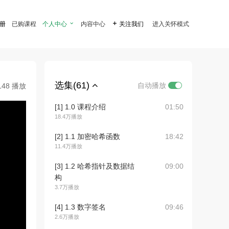
注册
已购课程
个人中心

内容中心

关注我们
进入关怀模式
选集(61)
自动播放
148 播放
[1] 1.0 课程介绍
01:50
18.4万播放
[2] 1.1 加密哈希函数
18:42
11.4万播放
[3] 1.2 哈希指针及数据结
09:00
构
3.7万播放
[4] 1.3 数字签名
09:46
2.6万播放