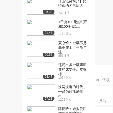
【区域链简介】比
[19] 4.2 冷钱包和热钱包
13:28
特币的闪电网络
1.1万播放
05:33
730播放
[20] 4.3 密钥分存和密钥共
11:01
1千克100元的纸币
享
和100千克1...
9202播放
01:47
1164播放
[21] 4.4 在线钱包和交易所
19:27
夏心愉：金融不是
1.0万播放
高高在上，开放与
流...
[22] 4.5 支付服务
08:13
00:55
851播放
7612播放
违规出具金融票证
[23] 4.6 交易手续费
05:40
罪构成要件、立案
标...
7563播放
03:47
1054播放
APP下载
[24] 4.7 货币交易市场
16:53
没网没电的时代，
1.2万播放
平遥为何能诞生
出“...
[25] 5.1 比特币挖矿
10:10
07:21
1222播放
反馈
1.4万播放
陈德玲：虚拟货币
[26] 5.2 挖矿硬件
23:27