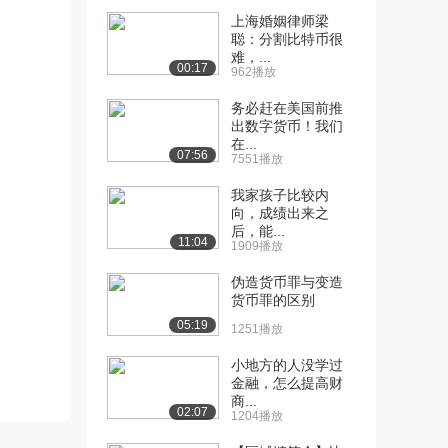
2.3万播放
上海婚姻律师梁
[12] 3.1 比特币的机制
聪：分割比特币很
11:26
难，...
1.6万播放
00:17
962播放
[13] 3.2 比特币脚本
15:41
务必赶在美国前推
1.3万播放
出数字货币！我们
在...
[14] 3.3 比特币脚本的应用
14:49
07:56
7551播放
1.1万播放
我家孩子比较内
[15] 3.4 比特币区块
向，成绩出来之
05:49
后，能...
9987播放
11:04
1909播放
[16] 3.5 比特币网络
18:36
伪造货币罪与变造
1.1万播放
货币罪的区别
05:19
[17] 3.6 局限和改进
11:44
1251播放
9002播放
小地方的人没学过
金融，怎么提高财
[18] 4.1 如何存储和使用比
06:21
商...
特币
02:07
1204播放
1.1万播放