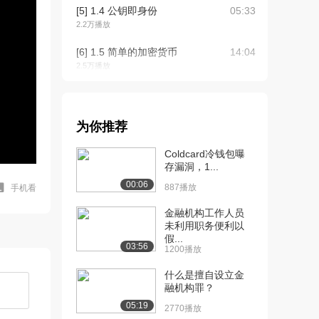
[5] 1.4 公钥即身份
05:33
2.2万播放
[6] 1.5 简单的加密货币
14:04
2.5万播放
[7] 2.1 比特币如何实现去
04:47
中心化
2.3万播放
为你推荐
[8] 2.2 分布式共识
13:07
Coldcard冷钱包曝
2.0万播放
存漏洞，1...
00:06
887播放
手机看
[9] 2.3 没有身份的共识：
17:55
区块链
金融机构工作人员
2.1万播放
未利用职务便利以
假...
03:56
[10] 2.4 激励机制与工作量
19:47
1200播放
证明
什么是擅自设立金
1.7万播放
融机构罪？
[11] 2.5 整合所有内容
18:05
05:19
2770播放