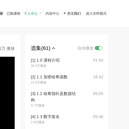
注册
已购课程
个人中心

内容中心

关注我们
进入关怀模式
选集(61)
自动播放
.1万 播放
[1] 1.0 课程介绍
01:50
18.4万播放
[2] 1.1 加密哈希函数
18:42
11.4万播放
[3] 1.2 哈希指针及数据结
09:00
构
3.7万播放
[4] 1.3 数字签名
09:46
2.6万播放