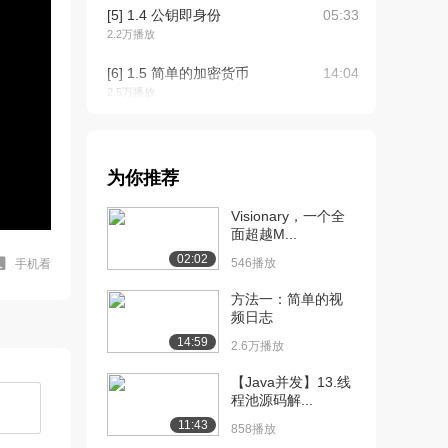
[5] 1.4 公钥即身份
05:33
2.2万播放
[6] 1.5 简单的加密货币
14:04
2.5万播放
[7] 2.1 比特币如何实现去
04:47
中心化
2.3万播放
为你推荐
[8] 2.2 分布式共识
13:07
Visionary，一个全
2.0万播放
面超越M...
02:02
546播放
手机看
[9] 2.3 没有身份的共识：
17:55
区块链
方法一：简单的视
2.1万播放
频日志
14:59
2.6万播放
[10] 2.4 激励机制与工作量
19:47
证明
【Java并发】13.线
1.7万播放
程池源码解...
11:43
[11] 2.5 整合所有内容
18:05
858播放