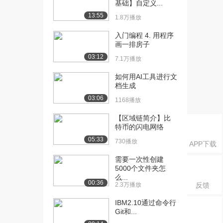
基础】自定义...
[19] 4.2 冷钱包和热钱包
13:28
13:55
1.8万播放
1.1万播放
入门编程 4. 用程序
[20] 4.3 密钥分存和密钥共
11:01
画一排房子
享
03:12
7.1万播放
9202播放
如何用AI工具进行文
[21] 4.4 在线钱包和交易所
19:27
档生成
1.0万播放
03:06
1168播放
[22] 4.5 支付服务
08:13
7612播放
【区域链简介】比
特币的闪电网络
[23] 4.6 交易手续费
05:40
05:33
730播放
APP下载
7563播放
需要一次性创建
[24] 4.7 货币交易市场
16:53
5000个文件夹怎
1.2万播放
么...
00:36
2.3万播放
反馈
[25] 5.1 比特币挖矿
10:10
IBM2.10通过命令行
1.4万播放
Git和...
[26] 5.2 挖矿硬件
23:27