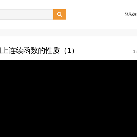

登录/
上连续函数的性质（1）
1