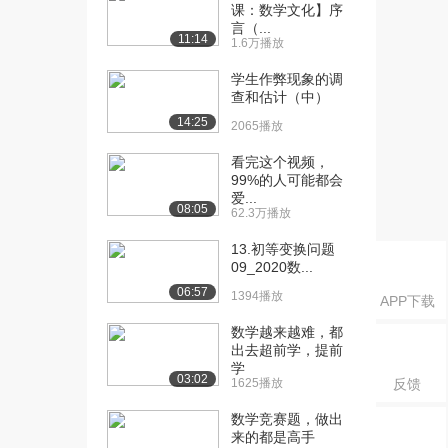
开课：单调数列综...
课：数学文化】序
4070播放
言（...
11:14
1.6万播放
[16] 北京航空航天大学公
17:06
学生作弊现象的调
开课：单调数列综...
查和估计（中）
3413播放
14:25
2065播放
[17] 北京航空航天大学公
01:26
看完这个视频，
开课：闭区间套定...
99%的人可能都会
4144播放
爱...
08:05
62.3万播放
[18] 北京航空航天大学公
18:32
开课：闭区间套定...
13.初等变换问题
09_2020数...
3735播放
06:57
1394播放
APP下载
[19] 北京航空航天大学公
00:10
开课：列紧性定理
数学越来越难，都
3499播放
出去超前学，提前
学
03:02
1625播放
反馈
[20] 北京航空航天大学公
21:48
开课：柯西定理
数学竞赛题，做出
5238播放
来的都是高手