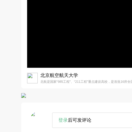
北京航空航天大学
北航是国家“985工程”、“211工程”重点建设高校，是首批16所
登录
后可发评论