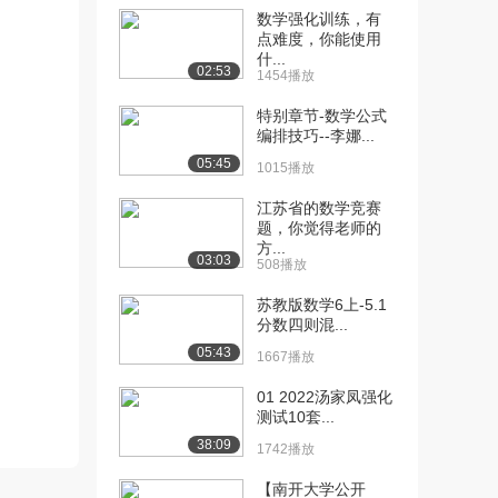
数学强化训练，有
[10] 北京航空航天大学公
21:37
点难度，你能使用
什...
开课：趋向无穷大...
02:53
1454播放
6095播放
特别章节-数学公式
[11] 北京航空航天大学公
00:11
编排技巧--李娜...
开课：综合例题（...
05:45
1015播放
5285播放
江苏省的数学竞赛
[12] 北京航空航天大学公
15:05
题，你觉得老师的
开课：综合例题（...
方...
03:03
5805播放
508播放
[13] 北京航空航天大学公
06:56
苏教版数学6上-5.1
分数四则混...
开课：数列单调有...
5689播放
05:43
1667播放
[14] 北京航空航天大学公
15:15
01 2022汤家凤强化
开课：两个典型单...
测试10套...
4219播放
38:09
1742播放
[15] 北京航空航天大学公
11:43
【南开大学公开