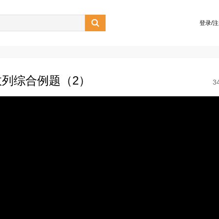

登录/
列综合例题（2）
3