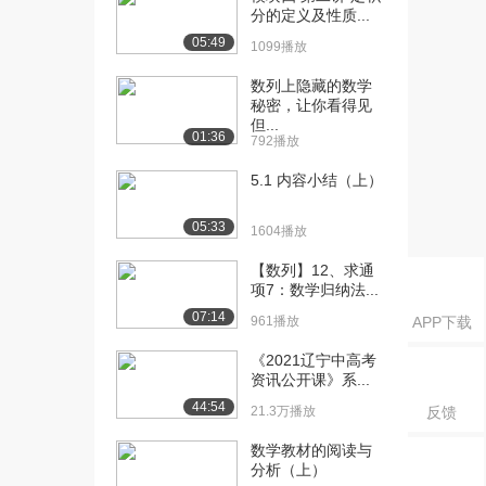
开课：单调数列综...
分的定义及性质...
4070播放
05:49
1099播放
[16] 北京航空航天大学公
待播放
数列上隐藏的数学
开课：单调数列综...
秘密，让你看得见
3413播放
但...
01:36
792播放
[17] 北京航空航天大学公
01:26
5.1 内容小结（上）
开课：闭区间套定...
4144播放
05:33
1604播放
[18] 北京航空航天大学公
18:32
开课：闭区间套定...
【数列】12、求通
项7：数学归纳法...
3735播放
07:14
961播放
APP下载
[19] 北京航空航天大学公
00:10
开课：列紧性定理
《2021辽宁中高考
3499播放
资讯公开课》系...
44:54
21.3万播放
反馈
[20] 北京航空航天大学公
21:48
开课：柯西定理
数学教材的阅读与
5238播放
分析（上）