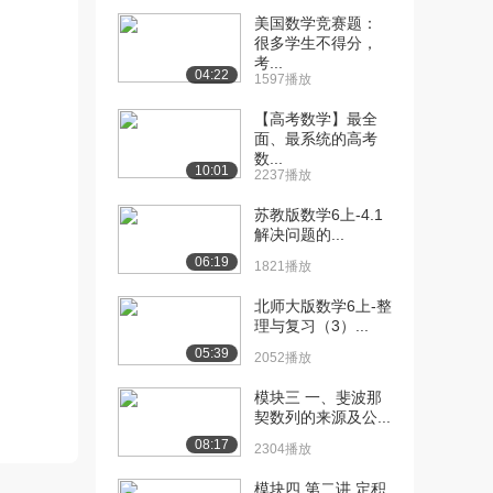
美国数学竞赛题：
[10] 北京航空航天大学公
21:37
很多学生不得分，
开课：趋向无穷大...
考...
04:22
1597播放
6095播放
【高考数学】最全
[11] 北京航空航天大学公
00:11
面、最系统的高考
开课：综合例题（...
数...
10:01
5285播放
2237播放
[12] 北京航空航天大学公
15:05
苏教版数学6上-4.1
解决问题的...
开课：综合例题（...
5805播放
06:19
1821播放
[13] 北京航空航天大学公
06:56
北师大版数学6上-整
开课：数列单调有...
理与复习（3）...
5689播放
05:39
2052播放
[14] 北京航空航天大学公
15:15
模块三 一、斐波那
开课：两个典型单...
契数列的来源及公...
4219播放
08:17
2304播放
[15] 北京航空航天大学公
11:43
模块四 第二讲 定积