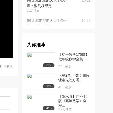
[4] 北京航空航天大学公开
13:11
课：数列极限定...
1.1万播放
[5] 北京航空航天大学公开
10:37
课：数列极限定...
9828播放
[6] 北京航空航天大学公开
18:02
为你推荐
课：收敛数列的...
1.2万播放
【初一数学170讲】
七年级数学全集...
[7] 北京航空航天大学公开
00:10
06:53
课：收敛数列的...
2785播放
手机看
8841播放
《第2单元 数学阅读
让谁先吃好呢...
[8] 北京航空航天大学公开
14:43
09:35
课：数列极限的...
4156播放
9774播放
【梨米特】同济七
版《高等数学》全
[9] 北京航空航天大学公开
11:30
程...
课：数列极限夹...
04:12
2.7万播放
8656播放