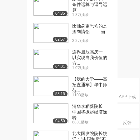
课：心理学里的学习...
条件运算与逗号运
2.8万播放
算
04:35
1.8万播放
[16] 华中师范大学公开
08:40
比独身更恐怖的是
课：经典条件作用：...
酒肉情侣 —— 当...
2.6万播放
02:57
2.2万播放
[17] 华中师范大学公开
07:26
连界启辰高庆一：
课：操作性条件作用...
以实现自我价值的
2.5万播放
方...
04:01
1.0万播放
[18] 华中师范大学公开
10:27
课：强化与惩罚：孩...
【我的大学——高
2.7万播放
招直通车】华中师
范...
53:15
[19] 华中师范大学公开
1103播放
05:37
APP下载
课：育儿小课堂：熊...
清华李稻葵院长：
3.2万播放
中国将掀起经济逆
转...
[20] 华中师范大学公开
03:08
04:50
8881播放
反馈
课：经典条件作用和...
北大国发院院长姚
2.5万播放
洋：“中国制造”不...