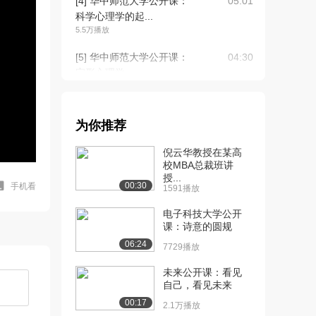
[4] 华中师范大学公开课：
05:01
科学心理学的起...
5.5万播放
[5] 华中师范大学公开课：
04:30
完形心理学：...
5.1万播放
[6] 华中师范大学公开课：
07:59
为你推荐
精神分析：没有...
4.6万播放
倪云华教授在某高
校MBA总裁班讲
[7] 华中师范大学公开课：
08:16
授...
行为主义：十二...
00:30
手机看
1591播放
4.1万播放
电子科技大学公开
[8] 华中师范大学公开课：
课：诗意的圆规
07:59
人本主义：给你...
06:24
7729播放
3.7万播放
未来公开课：看见
[9] 华中师范大学公开课：
10:52
自己，看见未来
燃烧吧，动机...
00:17
2.1万播放
3.7万播放