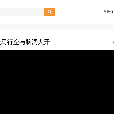

登录/
天马行空与脑洞大开
1