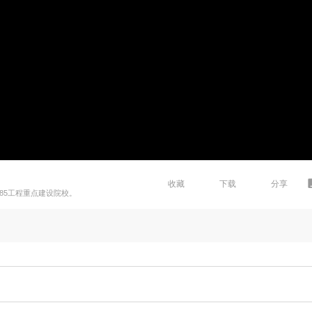
收藏
下载
分享
85工程重点建设院校。