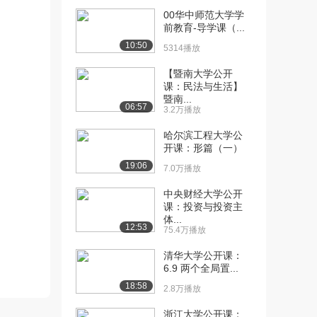
00华中师范大学学
[10] 华中师范大学公开
06:49
前教育-导学课（...
课：饥饿动机：抱歉...
10:50
5314播放
3.2万播放
【暨南大学公开
[11] 华中师范大学公开
11:12
课：民法与生活】
课：成就动机：追求...
暨南...
06:57
3.2万播放
3.2万播放
哈尔滨工程大学公
[12] 华中师范大学公开
05:43
开课：形篇（一）
课：习得性无助：跳...
19:06
3.2万播放
7.0万播放
[13] 华中师范大学公开
07:04
中央财经大学公开
课：投资与投资主
课：成功恐惧：什么...
体...
2.8万播放
12:53
75.4万播放
[14] 华中师范大学公开
08:16
清华大学公开课：
课：认知失调：好奇...
6.9 两个全局置...
2.8万播放
18:58
2.8万播放
[15] 华中师范大学公开
09:02
浙江大学公开课：