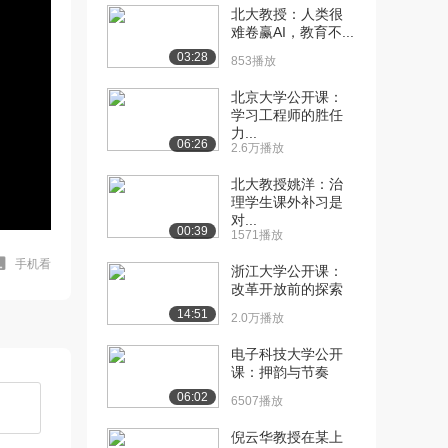
北大教授：人类很
难卷赢AI，教育不...
03:28
853播放
北京大学公开课：
学习工程师的胜任
力...
06:26
2.6万播放
北大教授姚洋：治
理学生课外补习是
对...
00:39
1571播放
手机看
浙江大学公开课：
改革开放前的探索
14:51
2.0万播放
电子科技大学公开
课：押韵与节奏
06:02
6507播放
倪云华教授在某上