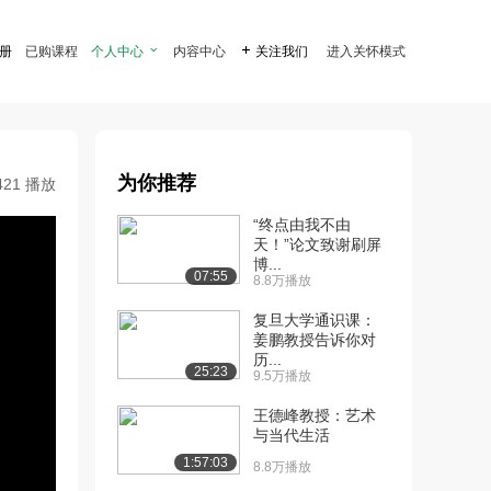
注册
已购课程
个人中心

内容中心

关注我们
进入关怀模式
为你推荐
421 播放
“终点由我不由
天！”论文致谢刷屏
博...
07:55
8.8万播放
复旦大学通识课：
姜鹏教授告诉你对
历...
25:23
9.5万播放
王德峰教授：艺术
与当代生活
1:57:03
8.8万播放