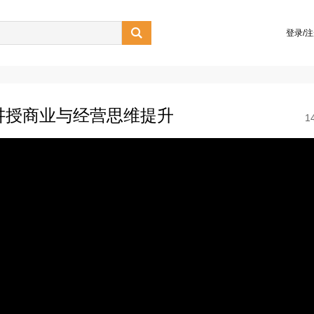

登录/
讲授商业与经营思维提升
1