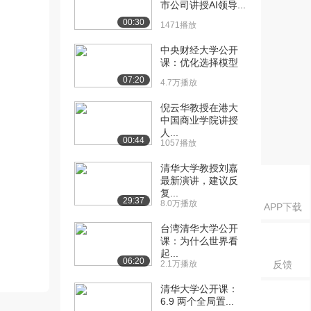
市公司讲授AI领导...
00:30
1471播放
中央财经大学公开
课：优化选择模型
07:20
4.7万播放
倪云华教授在港大
中国商业学院讲授
人...
00:44
1057播放
清华大学教授刘嘉
最新演讲，建议反
复...
29:37
8.0万播放
APP下载
台湾清华大学公开
课：为什么世界看
起...
06:20
2.1万播放
反馈
清华大学公开课：
6.9 两个全局置...