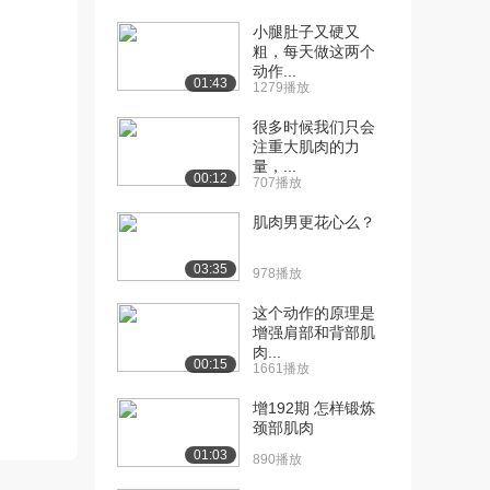
毁现代的发动机呢...
小腿肚子又硬又
2.0万播放
粗，每天做这两个
动作...
[11] 为什么生产设备上的
05:52
01:43
1279播放
机械手臂能够精确...
2.2万播放
很多时候我们只会
注重大肌肉的力
[11] 人类如何获得永生？
03:30
量，...
00:12
707播放
3.2万播放
肌肉男更花心么？
[12] 737 MAX是如何成为
03:31
波音销售最...
03:35
2.4万播放
978播放
这个动作的原理是
[13] 世界上最大的基础设
08:13
增强肩部和背部肌
施项目是什么样？
肉...
2.2万播放
00:15
1661播放
[14] 为什么禁止使用这些
12:10
增192期 怎样锻炼
引擎?
颈部肌肉
2.3万播放
01:03
890播放
[15] 免疫细胞克服的人类
02:46