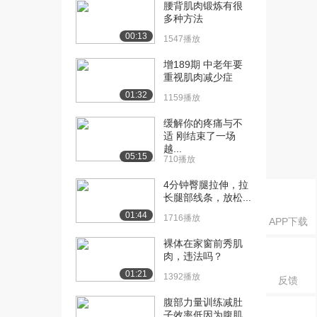
腰背肌肉锻炼有很
障碍
多种方法
2.1万播放
00:13
1547播放
[16] 发动机点火动画
03:34
增189期 中老年要
3.0万播放
重视肌肉减少症
01:32
[16] 阿姆斯特丹和如今ISS
03:39
1159播放
的宇航员有什...
缓解你的疼痛与不
1.9万播放
适 刚结束了一场
越...
[17] 苹果和三星是如何成
12:34
05:15
710播放
为竞争对手的？
2.0万播放
4分钟臀腿拉伸，拉
长腿部线条，放松...
[18] 宏观经济学和经济体
10:17
01:44
1716播放
APP下载
系
3.5万播放
裸体在家窗前秀肌
肉，违法吗？
[19] 宇航员如何进行最坏
07:58
01:21
1392播放
反馈
情况下的太空行走...
1.3万播放
腹部力量训练减肚
子效率低因为腹肌