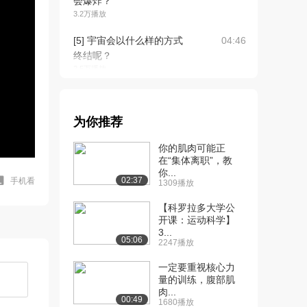
会爆炸？
3.2万播放
[5] 宇宙会以什么样的方式
04:46
终结呢？
2.5万播放
[6] 兰花的性欺骗？
05:24
2.4万播放
为你推荐
[7] 《蜘蛛侠:平行宇宙》中
06:27
你的肌肉可能正
的科学
在“集体离职”，教
2.3万播放
你...
02:37
手机看
1309播放
[8] 在飞机飞行中，鸟击事
06:37
件为何如此危险...
【科罗拉多大学公
2.5万播放
开课：运动科学】
3...
05:06
2247播放
[9] 关于5G你需要知道什
02:25
么？
一定要重视核心力
2.6万播放
量的训练，腹部肌
肉...
[10] 为什么超级爆震能摧
11:56
00:49
1680播放