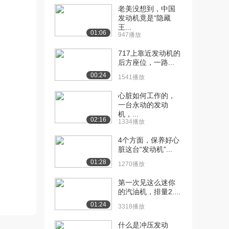
毁现代的发动机呢...
老美没想到，中国
2.0万播放
发动机竟是“隐藏
王...
01:06
[11] 为什么生产设备上的
947播放
05:52
机械手臂能够精确...
717上靠近发动机的
2.2万播放
后方座位，一路...
00:24
[11] 人类如何获得永生？
03:30
1541播放
3.2万播放
心脏如何工作的，
一台永动的发动
[12] 737 MAX是如何成为
03:31
机，...
波音销售最...
02:16
1334播放
2.4万播放
4个方面，保养好心
[13] 世界上最大的基础设
08:13
脏这台“发动机”...
施项目是什么样？
01:28
1270播放
2.2万播放
第一次见这么迷你
[14] 为什么禁止使用这些
12:10
的汽油机，排量2....
引擎?
01:24
3318播放
2.3万播放
什么是冲压发动
[15] 免疫细胞克服的人类
02:46