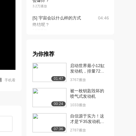
会爆炸？
3.2万播放
[5] 宇宙会以什么样的方式
04:46
终结呢？
2.5万播放
[6] 兰花的性欺骗？
05:24
2.4万播放
为你推荐
[7] 《蜘蛛侠:平行宇宙》中
06:27
启动世界最小12缸
的科学
发动机，排量72...
2.3万播放
01:47
3767播放
手机看
[8] 在飞机飞行中，鸟击事
06:37
件为何如此危险...
被一枚钥匙毁坏的
喷气式发动机
2.5万播放
00:24
1033播放
[9] 关于5G你需要知道什
02:25
么？
自信源于实力！这
2.6万播放
才是“F35发动机...
07:36
2787播放
[10] 为什么超级爆震能摧
待播放