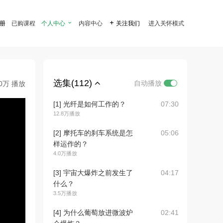
注册
已购课程
个人中心

内容中心

关注我们
进入关怀模式
选集(112)
自动播放
.0万 播放
[1] 光纤是如何工作的？
07:30
12.8万播放
[2] 摩托车的刹车系统是怎
05:06
样运作的？
4.0万播放
[3] 宇宙大爆炸之前发生了
04:17
什么？
3.5万播放
[4] 为什么葡萄放进微波炉
02:41