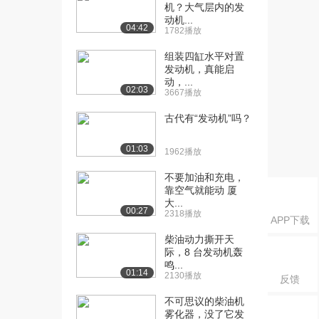
机？大气层内的发
障碍
动机...
04:42
2.1万播放
1782播放
[16] 发动机点火动画
组装四缸水平对置
03:34
发动机，真能启
3.0万播放
动，...
02:03
3667播放
[16] 阿姆斯特丹和如今ISS
03:39
的宇航员有什...
古代有“发动机”吗？
1.9万播放
01:03
1962播放
[17] 苹果和三星是如何成
12:34
为竞争对手的？
不要加油和充电，
2.0万播放
靠空气就能动 厦
大...
00:27
[18] 宏观经济学和经济体
10:17
2318播放
APP下载
系
柴油动力撕开天
3.5万播放
际，8 台发动机轰
鸣...
[19] 宇航员如何进行最坏
07:58
01:14
2130播放
反馈
情况下的太空行走...
1.3万播放
不可思议的柴油机
雾化器，没了它发