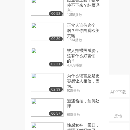
献血会上瘾！根本
发展天花板
停不下来？纯属谣
8.0万播放
言...
00:52
1358播放
[16] 《沟通心理学》：5.2
13:52
冲突与接触
正常人谁信这个
啊？带你围观欧美
7.8万播放
荒诞...
09:39
1734播放
[17] 《沟通心理学》：5.3
11:07
互动语言与表...
被人拍裸照威胁，
9.3万播放
这有什么好害怕
的？
02:21
[18] 《沟通心理学》：5.4
待播放
4.4万播放
流言的群体无...
为什么谣言总是更
7.2万播放
容易让人相信，因
为...
[19] 《沟通心理学》：6.1
15:20
02:39
928播放
APP下载
社会行为刺激...
8.4万播放
遭遇偷拍，如何处
理
[20] 《沟通心理学》：6.2
20:03
00:57
608播放
反馈
社会人格莽撞...
19.4万播放
性感女神一回归，