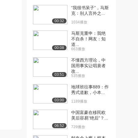
“我很书呆子”，马斯
[10] 《沟通心理学》：3.4
15:54
克：别人言外之...
选择性客体
00:32
1034播放
10.5万播放
马斯克重申：我绝
[11] 《沟通心理学》：4.1
16:39
不自杀！网友：知
人际互动软肋...
道...
00:08
11.6万播放
663播放
[12] 《沟通心理学》：4.2
14:54
不懂西方理论，中
国用事实让唱衰者
人际交往之生...
改...
10.1万播放
03:51
535播放
[13] 《沟通心理学》：4.3
11:29
地球班往事889：作
承担责任之温...
秀式道歉，小本...
8.2万播放
03:00
1189播放
[14] 《沟通心理学》：4.4
10:23
中国富豪在移民欧
关爱与变相控...
美后容易“绝后”？...
7.9万播放
06:52
729播放
[15] 《沟通心理学》：5.1
13:31