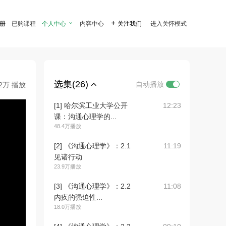
注册
已购课程
个人中心

内容中心

关注我们
进入关怀模式
选集(26)
自动播放
.2万 播放
[1] 哈尔滨工业大学公开
12:23
课：沟通心理学的...
48.4万播放
[2] 《沟通心理学》：2.1
11:19
见诸行动
23.9万播放
[3] 《沟通心理学》：2.2
11:08
内疚的强迫性...
18.0万播放