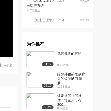
[4] 《沟通心理学》：2.3
09:10
自运行系统
14.7万播放
[5] 《沟通心理学》：2.4
09:30
心身陷阱
14.5万播放
[6] 《沟通心理学》：2.5
09:33
为你推荐
研究本能
12.9万播放
危言耸听的言论
[7] 《沟通心理学》：3.1
12:02
01:17
拖沓情结
839播放
手机看
12.7万播放
陈梦孙颖莎之战背
后的饭圈陋习 陈
[8] 《沟通心理学》：3.2
13:23
梦...
容器
06:19
1154播放
11.9万播放
外媒抹黑《黑神
[9] 《沟通心理学》：3.3
08:13
话：悟空》，有
300...
认知吝啬
00:24
832播放
11.3万播放