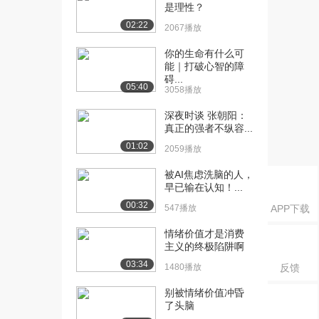
发展天花板
是理性？
8.0万播放
02:22
2067播放
[16] 《沟通心理学》：5.2
13:52
你的生命有什么可
冲突与接触
能｜打破心智的障
7.8万播放
碍...
05:40
3058播放
[17] 《沟通心理学》：5.3
11:07
深夜时谈 张朝阳：
互动语言与表...
真正的强者不纵容...
9.3万播放
01:02
2059播放
[18] 《沟通心理学》：5.4
12:03
被AI焦虑洗脑的人，
流言的群体无...
早已输在认知！...
7.2万播放
00:32
547播放
APP下载
[19] 《沟通心理学》：6.1
15:20
社会行为刺激...
情绪价值才是消费
主义的终极陷阱啊
8.4万播放
03:34
1480播放
反馈
[20] 《沟通心理学》：6.2
20:03
社会人格莽撞...
别被情绪价值冲昏
19.4万播放
了头脑