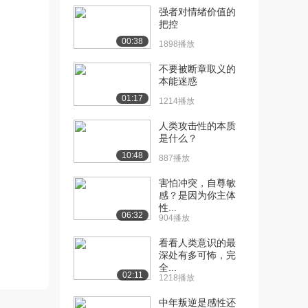
强者对情绪价值的
[10] 《沟通心理学》：3.4
15:54
把控
选择性客体
00:38
1898播放
10.5万播放
不要被断章取义的
[11] 《沟通心理学》：4.1
16:39
本能迷惑
人际互动软肋...
01:17
1214播放
11.6万播放
人类攻击性的本质
[12] 《沟通心理学》：4.2
14:54
是什么？
人际交往之生...
10:48
887播放
10.1万播放
害怕冲突，自尊敏
[13] 《沟通心理学》：4.3
11:29
感？是因为你主体
承担责任之温...
性...
06:32
8.2万播放
904播放
[14] 《沟通心理学》：4.4
看看人类意识的最
10:23
深处有多可怖，完
关爱与变相控...
全...
7.9万播放
02:11
1218播放
[15] 《沟通心理学》：5.1
13:31
中年叛逆是感性还