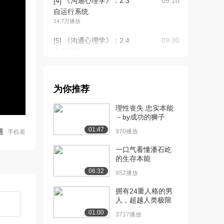
[4] 《沟通心理学》：2.3
09:10
自运行系统
14.7万播放
[5] 《沟通心理学》：2.4
09:30
心身陷阱
14.5万播放
[6] 《沟通心理学》：2.5
待播放
为你推荐
研究本能
12.9万播放
理性丧失 忠实本能
－by成功的狮子
[7] 《沟通心理学》：3.1
12:02
01:47
拖沓情结
970播放
手机看
12.7万播放
一口气看懂潘石屹
的生存本能
[8] 《沟通心理学》：3.2
13:23
06:32
容器
952播放
11.9万播放
拥有24重人格的男
人，超越人类极限
[9] 《沟通心理学》：3.3
08:13
认知吝啬
01:00
3717播放
11.3万播放