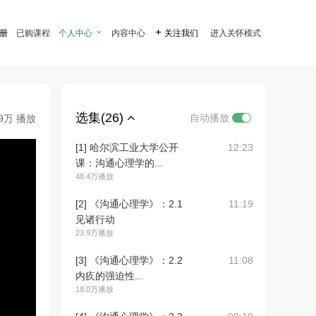
注册
已购课程
个人中心

内容中心

关注我们
进入关怀模式
选集(26)
自动播放
.9万 播放
[1] 哈尔滨工业大学公开
12:23
课：沟通心理学的...
48.4万播放
[2] 《沟通心理学》：2.1
11:19
见诸行动
23.9万播放
[3] 《沟通心理学》：2.2
11:08
内疚的强迫性...
18.0万播放