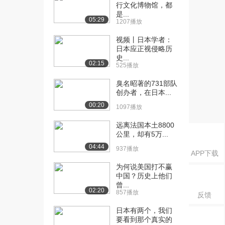
2.3万播放
行文化博物馆，都
是...
05:29
[19] 玫瑰战争（一）
45:17
1207播放
5.3万播放
视频丨日本学者：
日本应正视侵略历
[20] 玫瑰战争（二）
45:06
史...
2.5万播放
02:15
525播放
[21] 玫瑰战争（三）
45:18
臭名昭著的731部队
2.3万播放
创办者，在日本...
00:20
1097播放
[22] 玫瑰战争（四）
45:17
2.9万播放
远离法国本土8800
公里，却有5万...
[23] 伊丽莎白一世（一）
49:27
04:44
4.9万播放
937播放
APP下载
[24] 伊丽莎白一世（二）
49:35
为何说美国打不赢
中国？历史上他们
3.4万播放
曾...
02:20
857播放
反馈
[25] 伊丽莎白一世（三）
49:24
2.8万播放
日本有两个，我们
要看到那个真实的
[26] 伊丽莎白一世（四）
49:23