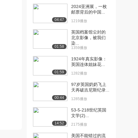
[12] 百年战争（一）
45:14
2024亚洲展，一枚
5.7万播放
邮票背后的中国...
04:47
1219播放
[13] 百年战争（二）
47:18
3.2万播放
英国档案馆尘封的
北京影像，被我们
[14] 百年战争（三）
48:15
染...
01:58
3.1万播放
1359播放
[15] 百年战争（四）
1924年真实影像：
47:31
英国连体姐妹花...
4.3万播放
01:59
1282播放
[16] 骑士精神与背叛
58:52
（一）
97岁英国奶奶飞上
4.4万播放
天再破吉尼斯纪录...
00:44
1285播放
[17] 骑士精神与背叛
58:49
（二）
53-5-218世纪英国
2.6万播放
文学(2)...
14:52
2175播放
[18] 骑士精神与背叛
59:06
（三）
美国不能错过的流