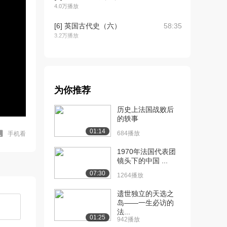
4.0万播放
[6] 英国古代史（六）
58:35
3.2万播放
[7] 英国古代史（七）
58:41
2.9万播放
[8] 英国古代史（八）
58:36
为你推荐
3.2万播放
历史上法国战败后
[9] 征服英格兰：黑斯廷斯
58:41
的轶事
战役（一）
01:14
684播放
手机看
5.2万播放
1970年法国代表团
[10] 征服英格兰：黑斯廷
59:00
镜头下的中国 ...
斯战役（二）
07:30
1264播放
3.3万播放
遗世独立的天选之
[11] 征服英格兰：黑斯廷
58:57
岛——一生必访的
斯战役（三）
法...
3.1万播放
01:25
942播放