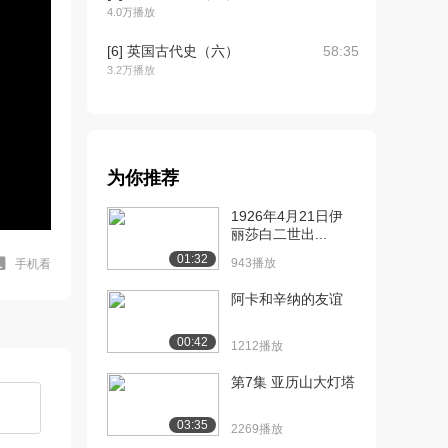
4.0万播放
[6] 英国古代史（六）
58:35
3.2万播放
[7] 英国古代史（七）
58:41
2.9万播放
[8] 英国古代史（八）
58:36
为你推荐
3.2万播放
1926年4月21日伊
[9] 征服英格兰：黑斯廷斯
58:41
丽莎白二世出...
战役（一）
01:32
943播放
手机看
5.2万播放
阿卡和辛纳的友谊
[10] 征服英格兰：黑斯廷
59:00
斯战役（二）
00:42
1212播放
3.3万播放
第7集 亚历山大灯塔
[11] 征服英格兰：黑斯廷
58:57
斯战役（三）
03:35
3.1万播放
2269播放