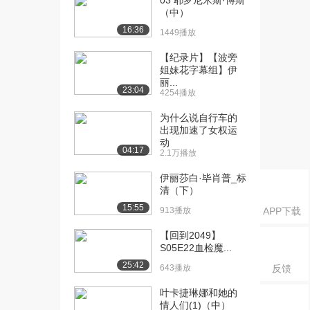
03 耶罗尼米斯·博斯
2.3万播放
（中）
[19] 玫瑰战争（一）
45:17
16:36
1449播放
5.3万播放
【纪录片】【波旁
[20] 玫瑰战争（二）
45:06
姐妹花字幕组】伊
丽...
2.5万播放
23:04
4254播放
[21] 玫瑰战争（三）
45:18
为什么说自行车的
2.3万播放
出现加速了女权运
动
[22] 玫瑰战争（四）
45:17
04:17
2.1万播放
2.9万播放
伊丽莎白·毕肖普_标
[23] 伊丽莎白一世（一）
49:27
清（下）
4.9万播放
15:55
913播放
APP下载
[24] 伊丽莎白一世（二）
待播放
【回到2049】
3.4万播放
S05E22血检魔...
25:42
643播放
反馈
[25] 伊丽莎白一世（三）
49:24
2.8万播放
叶卡捷琳娜和她的
情人们(1)（中）
[26] 伊丽莎白一世（四）
49:23