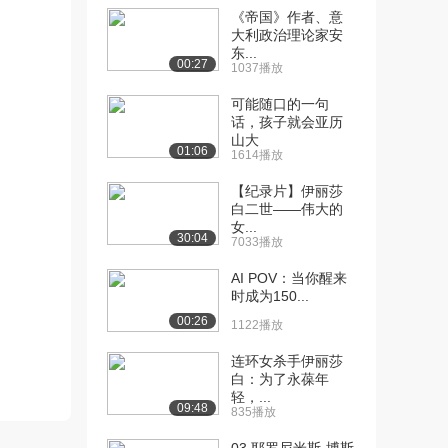
[12] 百年战争（一）
《帝国》作者、意
45:14
大利政治理论家安
5.7万播放
东...
00:27
1037播放
[13] 百年战争（二）
47:18
3.2万播放
可能随口的一句
话，孩子就会亚历
[14] 百年战争（三）
48:15
山大
01:06
3.1万播放
1614播放
[15] 百年战争（四）
【纪录片】伊丽莎
47:31
白二世——伟大的
4.3万播放
女...
30:04
7033播放
[16] 骑士精神与背叛
58:52
（一）
AI POV：当你醒来
4.4万播放
时成为150...
00:26
1122播放
[17] 骑士精神与背叛
58:49
（二）
连环女杀手伊丽莎
2.6万播放
白：为了永葆年
轻，...
09:48
[18] 骑士精神与背叛
59:06
835播放
（三）