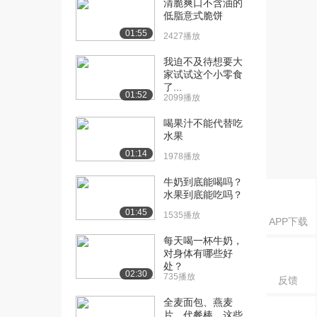
清脆爽口不含油的
低脂意式脆饼
[21] 牛油果奶昔
01:58
2.7万播放
01:55
2427播放
[22] 牛轧糖
01:36
我迫不及待想要大
4.1万播放
家试试这个小零食
了...
01:52
2099播放
[23] 三文鱼
01:35
3.1万播放
喝果汁不能代替吃
水果
[24] 扇贝蒸粉丝
01:44
01:14
2.4万播放
1978播放
[25] 狮子头
牛奶到底能喝吗？
01:59
水果到底能吃吗？
2.7万播放
01:45
1535播放
APP下载
[26] 树莓派
02:15
2.8万播放
每天喝一杯牛奶，
对身体有哪些好
[27] 四色吐司
02:36
处？
02:30
735播放
2.5万播放
反馈
全麦面包、燕麦
[28] 糖渍橙皮
02:05
片、代餐棒…这些