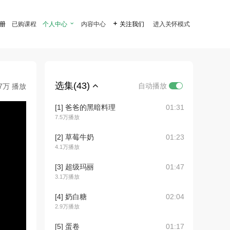
注册
已购课程
个人中心

内容中心

关注我们
进入关怀模式
选集(43)
自动播放
.7万 播放
[1] 爸爸的黑暗料理
01:31
7.5万播放
[2] 草莓牛奶
01:23
4.1万播放
[3] 超级玛丽
01:47
3.1万播放
[4] 奶白糖
02:04
2.9万播放
[5] 蛋卷
01:17