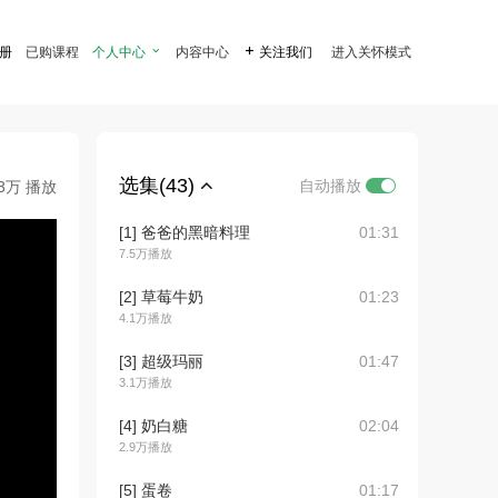
注册
已购课程
个人中心

内容中心

关注我们
进入关怀模式
选集(43)
自动播放
.3万 播放
[1] 爸爸的黑暗料理
01:31
7.5万播放
[2] 草莓牛奶
01:23
4.1万播放
[3] 超级玛丽
01:47
3.1万播放
[4] 奶白糖
02:04
2.9万播放
[5] 蛋卷
01:17