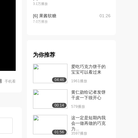
3.1万播放
[6] 果酱软糖
01:26
7.0万播放
[7] 教你做航母拼盘
02:07
17.1万播放
[8] 核桃炖蛋
01:45
为你推荐
4.8万播放
爱吃巧克力饼干的
[9] 黑洞
02:45
宝宝可以看过来
3.5万播放
04:46
1961播放
手机看
[10] 蓝莓酱
01:19
黄仁勋给记者发饼
3.0万播放
干皮一下很开心
[11] 乐高
02:27
00:14
579播放
9.1万播放
这一定是短期内我
[12] 凉粉
01:33
会一做再做的巧克
力...
4.5万播放
01:56
3597播放