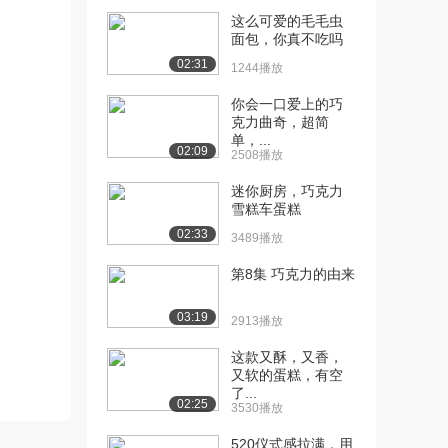
[13] 麦兜
01:54
这么可爱的毛毛虫
3.3万播放
面包，你真不吃吗
02:31
[14] 漫画肉
01:54
1244播放
4.2万播放
你会一口爱上的巧
克力曲奇，超简
[15] 芒果布丁
01:56
单，...
4.1万播放
02:09
2508播放
[16] 玫瑰杂粮面包
01:59
迷你厨房，巧克力
3.0万播放
雪糕车蛋糕
02:33
3489播放
[17] 磨牙棒
03:39
3.3万播放
第8集 巧克力的由来
[18] 南极企鹅
01:47
03:19
2.5万播放
2913播放
[19] 能量棒
这款又酥，又香，
01:24
又软的蛋糕，有空
2.7万播放
了...
02:25
3530播放
[20] 柠檬挞
02:06
2.9万播放
520仪式感拉满，用