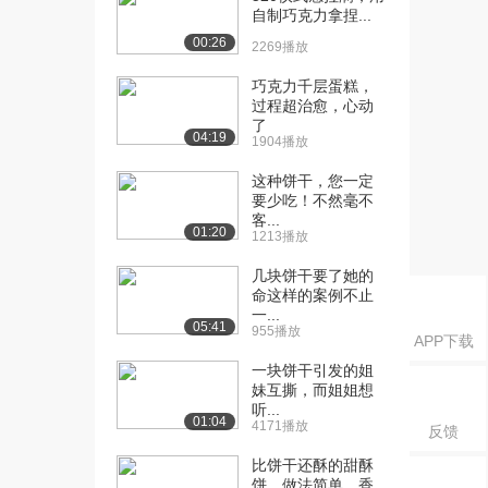
自制巧克力拿捏...
[21] 牛油果奶昔
01:58
00:26
2269播放
2.7万播放
巧克力千层蛋糕，
[22] 牛轧糖
01:36
过程超治愈，心动
4.1万播放
了
04:19
1904播放
[23] 三文鱼
01:35
3.1万播放
这种饼干，您一定
要少吃！不然毫不
[24] 扇贝蒸粉丝
01:44
客...
01:20
1213播放
2.4万播放
几块饼干要了她的
[25] 狮子头
01:59
命这样的案例不止
2.7万播放
一...
05:41
955播放
APP下载
[26] 树莓派
02:15
2.8万播放
一块饼干引发的姐
妹互撕，而姐姐想
[27] 四色吐司
02:36
听...
01:04
4171播放
2.5万播放
反馈
比饼干还酥的甜酥
[28] 糖渍橙皮
02:05
饼，做法简单，香