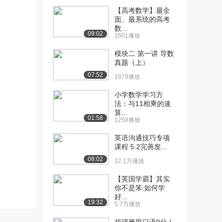
[13] 定积分5
10:05
【高考数学】最全
4.6万播放
面、最系统的高考
数...
[14] 替换法求定积分
09:02
09:02
1501播放
5.0万播放
模块二 第一讲 导数
[15] 三角代换1
07:45
真题（上）
5.3万播放
07:52
1079播放
[16] 三角代换2
08:18
小学数学学习方
4.2万播放
法：与11相乘的速
算...
01:58
[17] 三角代换3
17:59
1258播放
4.0万播放
英语沟通技巧专项
课程 5.2完善发...
[18] 周期函数的定积分
15:50
4.8万播放
08:02
12.1万播放
[19] 简单的微分方程
14:33
【英国学霸】其实
8.4万播放
你不是笨:如何学
好...
19:32
5.7万播放
[20] 旋转体1
10:13
4.5万播放