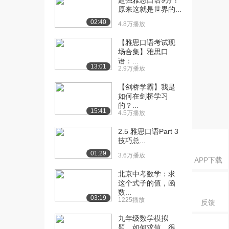
超强雅思口语9分！
原来这就是世界的...
[21] 旋转体2
07:39
02:40
3.2万播放
4.8万播放
[22] 旋转体3
【雅思口语考试现
09:07
场合集】雅思口
3.3万播放
语：...
13:01
2.9万播放
[23] 旋转体4
08:30
3.0万播放
【剑桥学霸】我是
如何在剑桥学习
[24] 旋转体5
09:37
的？...
15:41
3.2万播放
4.5万播放
[25] 旋转体6
2.5 雅思口语Part 3
09:27
技巧总...
2.9万播放
01:29
3.6万播放
APP下载
[26] 旋转体7
10:14
2.8万播放
北京中考数学：求
这个式子的值，函
[27] 旋转体8
04:23
数...
03:19
1225播放
2.6万播放
反馈
九年级数学模拟
[28] [微积分-积分学]-数列
09:56
题，如何求值，很