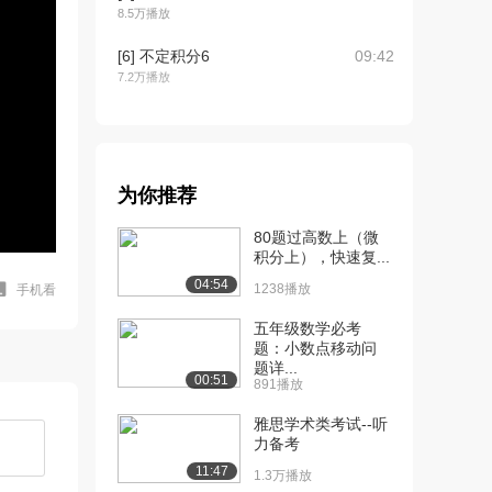
8.5万播放
[6] 不定积分6
09:42
7.2万播放
[7] 不定积分7
09:47
6.1万播放
[8] 另一个u换元法的例子
06:05
为你推荐
5.7万播放
80题过高数上（微
[9] 定积分介绍
09:27
积分上），快速复...
8.9万播放
04:54
1238播放
手机看
[10] 定积分2
09:24
五年级数学必考
6.9万播放
题：小数点移动问
题详...
[11] 定积分3(曲线下面积)
09:54
00:51
891播放
6.4万播放
雅思学术类考试--听
[12] 定积分4
10:00
力备考
5.3万播放
11:47
1.3万播放