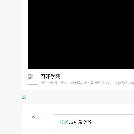
可汗学院
可汗学院是由孟加拉裔美国人萨尔曼·可汗创立的一家教育性非
登录
后可发评论