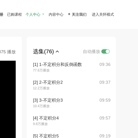
注册
已购课程
个人中心

内容中心

关注我们
进入关怀模式
选集(76)
自动播放
875 播放
[1] 1-不定积分和反倒函数
09:36
77.6万播放
[2] 2-不定积分2
09:37
12.2万播放
[3] 3-不定积分3
09:59
10.4万播放
[4] 不定积分4
09:57
9.8万播放
[5] 不定积分5
09:19